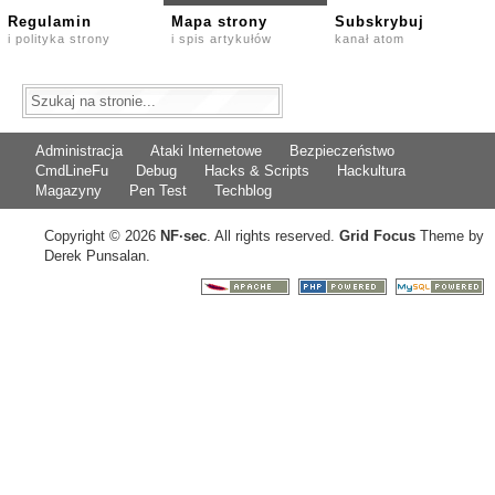
Regulamin
Mapa strony
Subskrybuj
i polityka strony
i spis artykułów
kanał atom
Administracja
Ataki Internetowe
Bezpieczeństwo
CmdLineFu
Debug
Hacks & Scripts
Hackultura
Magazyny
Pen Test
Techblog
Copyright © 2026
NF
·
sec
. All rights reserved.
Grid Focus
Theme by
Derek Punsalan.