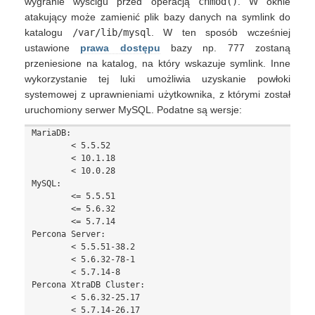
wygranie wyścigu przed operacją
chmod()
. W oknie
atakujący może zamienić plik bazy danych na symlink do
katalogu
/var/lib/mysql
. W ten sposób wcześniej
ustawione
prawa dostępu
bazy np. 777 zostaną
przeniesione na katalog, na który wskazuje symlink. Inne
wykorzystanie tej luki umożliwia uzyskanie powłoki
systemowej z uprawnieniami użytkownika, z którymi został
uruchomiony serwer MySQL. Podatne są wersje:
MariaDB: 

	< 5.5.52

	< 10.1.18

        < 10.0.28

MySQL:

	<= 5.5.51

	<= 5.6.32

	<= 5.7.14

Percona Server:

	< 5.5.51-38.2

	< 5.6.32-78-1

	< 5.7.14-8

Percona XtraDB Cluster:

	< 5.6.32-25.17

	< 5.7.14-26.17
