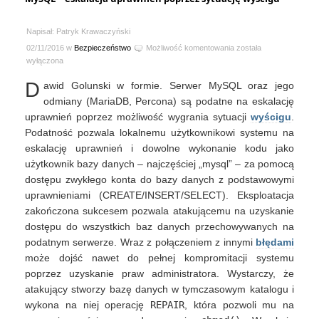
Napisał: Patryk Krawaczyński
MySQL
02/11/2016 w
Bezpieczeństwo
Możliwość komentowania
została
–
wyłączona
eskalacja
D
awid Golunski w formie. Serwer MySQL oraz jego
uprawnień
poprzez
odmiany (MariaDB, Percona) są podatne na eskalację
sytuację
uprawnień poprzez możliwość wygrania sytuacji
wyścigu
.
wyścigu
Podatność pozwala lokalnemu użytkownikowi systemu na
eskalację uprawnień i dowolne wykonanie kodu jako
użytkownik bazy danych – najczęściej „mysql” – za pomocą
dostępu zwykłego konta do bazy danych z podstawowymi
uprawnieniami (CREATE/INSERT/SELECT). Eksploatacja
zakończona sukcesem pozwala atakującemu na uzyskanie
dostępu do wszystkich baz danych przechowywanych na
podatnym serwerze. Wraz z połączeniem z innymi
błędami
może dojść nawet do pełnej kompromitacji systemu
poprzez uzyskanie praw administratora. Wystarczy, że
atakujący stworzy bazę danych w tymczasowym katalogu i
wykona na niej operację
REPAIR
, która pozwoli mu na