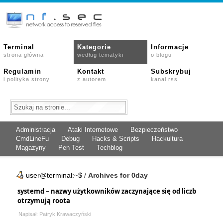
Terminal
Kategorie
Informacje
strona główna
według tematyki
o blogu
Regulamin
Kontakt
Subskrybuj
i polityka strony
z autorem
kanał rss
Administracja
Ataki Internetowe
Bezpieczeństwo
CmdLineFu
Debug
Hacks & Scripts
Hackultura
Magazyny
Pen Test
Techblog
user@terminal:~$
/
Archives for 0day
systemd – nazwy użytkowników zaczynające się od liczb
otrzymują roota
Napisał: Patryk Krawaczyński