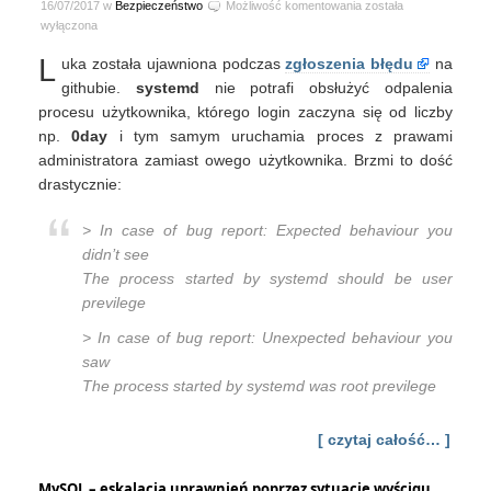
systemd
16/07/2017 w
Bezpieczeństwo
Możliwość komentowania
została
–
wyłączona
nazwy
L
uka została ujawniona podczas
zgłoszenia błędu
na
użytkowników
zaczynające
githubie.
systemd
nie potrafi obsłużyć odpalenia
się
procesu użytkownika, którego login zaczyna się od liczby
od
np.
0day
i tym samym uruchamia proces z prawami
liczb
administratora zamiast owego użytkownika. Brzmi to dość
otrzymują
drastycznie:
roota
> In case of bug report: Expected behaviour you
didn’t see
The process started by systemd should be user
previlege
> In case of bug report: Unexpected behaviour you
saw
The process started by systemd was root previlege
[ czytaj całość… ]
MySQL – eskalacja uprawnień poprzez sytuację wyścigu