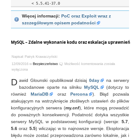
Więcej informacji:
PoC oraz Exploit wraz z
szczegółowym opisem podatności
MySQL – Zdalne wykonanie kodu oraz eskalacja uprawnień
Napisał: Patryk Krawaczyński
MySQL
12/09/2016 w
Bezpieczeństwo
Możliwość komentowania
została
–
wyłączona
Zdalne
D
awid Glounski opublikował dzisiaj
0day
na serwery
wykonanie
kodu
bazodanowe oparte na silniku
MySQL
(dotyczy to
oraz
również
MariaDB
oraz
Percona
). Błąd pozwala
eskalacja
atakującym na wstrzyknięcie złośliwych ustawień do plików
uprawnień
konfiguracyjnych serwera (
my.cnf
), które mogą prowadzić
do poważnych konsekwencji. Podatność dotyka wszystkie
serwery MySQL w podstawowej konfiguracji (wersje:
5.7
,
5.6
oraz
5.5
) wliczając w to najnowsze wersje. Eksploracja
błędu może zostać przeprowadzona zarówno lokalnie, jak i