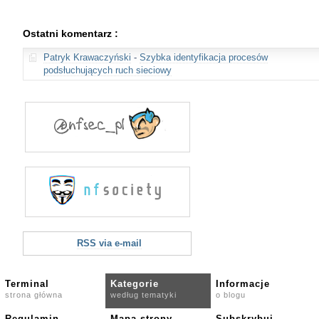
Ostatni komentarz :
Patryk Krawaczyński
-
Szybka identyfikacja procesów
podsłuchujących ruch sieciowy
RSS via e-mail
Terminal
Kategorie
Informacje
strona główna
według tematyki
o blogu
Regulamin
Mapa strony
Subskrybuj