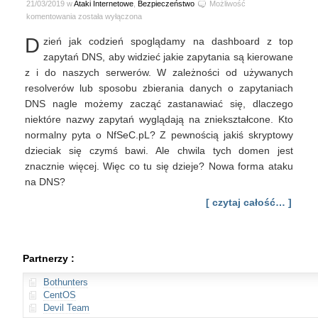
21/03/2019 w
Ataki Internetowe
,
Bezpieczeństwo
Możliwość
Zwiększona
komentowania
została wyłączona
odporność
D
zień jak codzień spoglądamy na dashboard z top
na
fałszowanie
zapytań DNS, aby widzieć jakie zapytania są kierowane
DNS
z i do naszych serwerów. W zależności od używanych
przez
resolverów lub sposobu zbierania danych o zapytaniach
kodowanie
DNS nagle możemy zacząć zastanawiać się, dlaczego
bitu
niektóre nazwy zapytań wyglądają na zniekształcone. Kto
0x20
normalny pyta o NfSeC.pL? Z pewnością jakiś skryptowy
dzieciak się czymś bawi. Ale chwila tych domen jest
znacznie więcej. Więc co tu się dzieje? Nowa forma ataku
na DNS?
[ czytaj całość… ]
Partnerzy :
Bothunters
CentOS
Devil Team