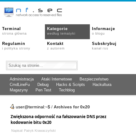
Terminal
Kategorie
Informacje
strona główna
według tematyki
o blogu
Regulamin
Kontakt
Subskrybuj
i polityka strony
z autorem
kanał rss
Administracja
Ataki Internetowe
Bezpieczeństwo
CmdLineFu
Debug
Hacks & Scripts
Hackultura
Magazyny
Pen Test
Techblog
user@terminal:~$
/
Archives for 0x20
Zwiększona odporność na fałszowanie DNS przez
kodowanie bitu 0x20
Napisał: Patryk Krawaczyński