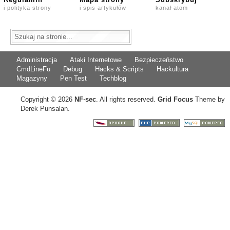
i polityka strony
i spis artykułów
kanał atom
Administracja
Ataki Internetowe
Bezpieczeństwo
CmdLineFu
Debug
Hacks & Scripts
Hackultura
Magazyny
Pen Test
Techblog
Copyright © 2026
NF
·
sec
. All rights reserved.
Grid Focus
Theme by
Derek Punsalan.