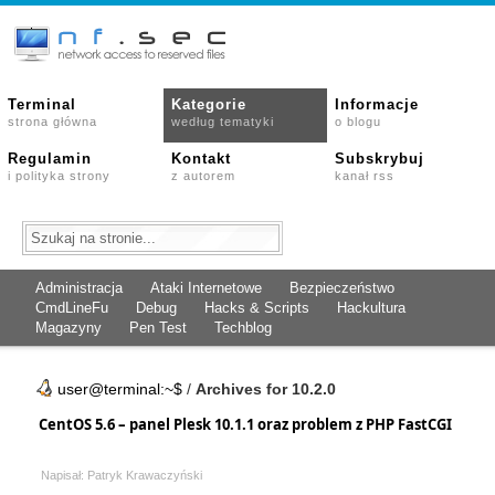
Terminal
Kategorie
Informacje
strona główna
według tematyki
o blogu
Regulamin
Kontakt
Subskrybuj
i polityka strony
z autorem
kanał rss
Administracja
Ataki Internetowe
Bezpieczeństwo
CmdLineFu
Debug
Hacks & Scripts
Hackultura
Magazyny
Pen Test
Techblog
user@terminal:~$
/
Archives for 10.2.0
CentOS 5.6 – panel Plesk 10.1.1 oraz problem z PHP FastCGI
Napisał: Patryk Krawaczyński