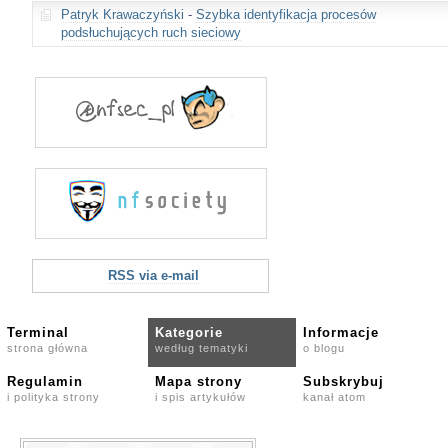
Patryk Krawaczyński
-
Szybka identyfikacja procesów
podsłuchujących ruch sieciowy
RSS via e-mail
Terminal
Kategorie
Informacje
strona główna
według tematyki
o blogu
Regulamin
Mapa strony
Subskrybuj
i polityka strony
i spis artykułów
kanał atom