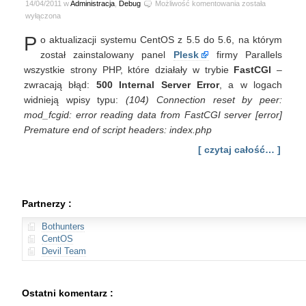
CentOS
14/04/2011 w
Administracja
,
Debug
Możliwość komentowania
została
5.6
wyłączona
–
P
o aktualizacji systemu CentOS z 5.5 do 5.6, na którym
panel
Plesk
został zainstalowany panel
Plesk
firmy Parallels
10.1.1
wszystkie strony PHP, które działały w trybie
FastCGI
–
oraz
zwracają błąd:
500 Internal Server Error
, a w logach
problem
widnieją wpisy typu:
(104) Connection reset by peer:
z
mod_fcgid: error reading data from FastCGI server [error]
PHP
FastCGI
Premature end of script headers: index.php
[ czytaj całość… ]
Partnerzy :
Bothunters
CentOS
Devil Team
Ostatni komentarz :