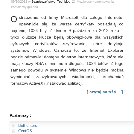
Czy
09/10/2012 w
Bezpieczeństwo
,
Techblog
Możliwość komentowania
Twój
została wyłączona
certyfikat
O
strzeżenie od firmy Microsoft dla całego Internetu:
SSL
spełnia
upewnijcie się, że wasze certyfikaty posiadają co
wymagania
najmniej 1024 bity. Z dniem 9 października 2012 roku –
Microsoftu?
tylko dłuższe klucze będą obowiązkowe dla wszystkich
cyfrowych certyfikatów szyfrowania, które dotykają
systemów Windows. Oznacza to, że Internet Explorer
będzie odmawiał dostępu do stron internetowych, które nie
mają kluczy RSA o minimum długości 1024 bitów. Z tego
samego powodu w systemie Windows nie będzie można
wymieniać zaszyfrowanych wiadomości, uruchamiać
formatów ActiveX i instalować aplikacji.
[ czytaj całość… ]
Partnerzy :
Bothunters
CentOS