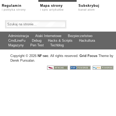
Regulamin
Mapa strony
Subskrybuj
i polityka strony
i spis artykułów
kanał atom
Administracja
Ataki Internetowe
Bezpieczeństwo
CmdLineFu
Debug
Hacks & Scripts
Hackultura
Magazyny
Pen Test
Techblog
Copyright © 2026
NF
·
sec
. All rights reserved.
Grid Focus
Theme by
Derek Punsalan.