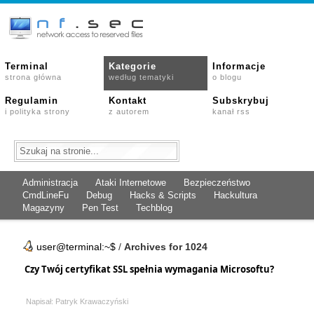
Terminal
Kategorie
Informacje
strona główna
według tematyki
o blogu
Regulamin
Kontakt
Subskrybuj
i polityka strony
z autorem
kanał rss
Administracja
Ataki Internetowe
Bezpieczeństwo
CmdLineFu
Debug
Hacks & Scripts
Hackultura
Magazyny
Pen Test
Techblog
user@terminal:~$
/
Archives for 1024
Czy Twój certyfikat SSL spełnia wymagania Microsoftu?
Napisał: Patryk Krawaczyński