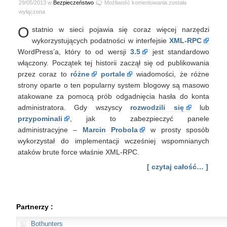
WordPress
29/05/2013 w
Bezpieczeństwo
Możliwość komentowania
została
XMLRPC,
wyłączona
czyli
O
statnio w sieci pojawia się coraz więcej narzędzi
Port
Scan,
wykorzystujących podatności w interfejsie
XML-RPC
Password
WordPress’a, który to od wersji
3.5
jest standardowo
Brute
włączony. Początek tej historii zaczął się od publikowania
Force
przez coraz to
różne
portale
wiadomości, że różne
i
strony oparte o ten popularny system blogowy są masowo
DDoS
atakowane za pomocą prób odgadnięcia hasła do konta
administratora. Gdy wszyscy
rozwodzili się
lub
przypominali
, jak to zabezpieczyć panele
administracyjne –
Marcin Probola
w prosty sposób
wykorzystał do implementacji wcześniej wspomnianych
ataków brute force właśnie XML-RPC.
[ czytaj całość… ]
Partnerzy :
Bothunters