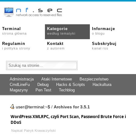
Terminal
Kategorie
Informacje
strona główna
według tematyki
o blogu
Regulamin
Kontakt
Subskrybuj
i polityka strony
z autorem
kanał rss
Administracja
Ataki Internetowe
Bezpieczeństwo
CmdLineFu
Debug
Hacks & Scripts
Hackultura
Magazyny
Pen Test
Techblog
user@terminal:~$
/
Archives for 3.5.1
WordPress XMLRPC, czyli Port Scan, Password Brute Force i
DDoS
Napisał: Patryk Krawaczyński