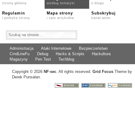
strona główna
według tematyki
o blogu
Regulamin
Mapa strony
Subskrybuj
i polityka strony
i spis artykułów
kanał atom
Administracja
Ataki Internetowe
Bezpieczeństwo
CmdLineFu
Debug
Hacks & Scripts
Hackultura
Magazyny
Pen Test
Techblog
Copyright © 2026
NF
·
sec
. All rights reserved.
Grid Focus
Theme by
Derek Punsalan.