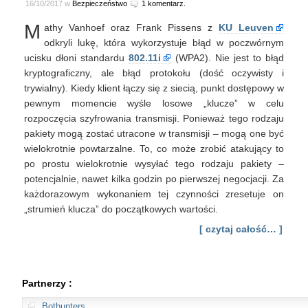
16/10/2017 w
Bezpieczeństwo
1 komentarz.
M
athy Vanhoef oraz Frank Pissens z
KU Leuven
odkryli lukę, która wykorzystuje błąd w poczwórnym
ucisku dłoni standardu
802.11i
(WPA2). Nie jest to błąd
kryptograficzny, ale błąd protokołu (dość oczywisty i
trywialny). Kiedy klient łączy się z siecią, punkt dostępowy w
pewnym momencie wyśle losowe „klucze” w celu
rozpoczęcia szyfrowania transmisji. Ponieważ tego rodzaju
pakiety mogą zostać utracone w transmisji – mogą one być
wielokrotnie powtarzalne. To, co może zrobić atakujący to
po prostu wielokrotnie wysyłać tego rodzaju pakiety –
potencjalnie, nawet kilka godzin po pierwszej negocjacji. Za
każdorazowym wykonaniem tej czynności zresetuje on
„strumień klucza” do początkowych wartości.
[ czytaj całość… ]
Partnerzy :
Bothunters