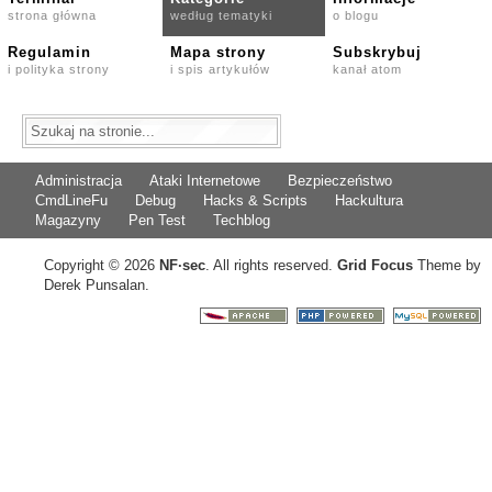
strona główna
według tematyki
o blogu
Regulamin
Mapa strony
Subskrybuj
i polityka strony
i spis artykułów
kanał atom
Administracja
Ataki Internetowe
Bezpieczeństwo
CmdLineFu
Debug
Hacks & Scripts
Hackultura
Magazyny
Pen Test
Techblog
Copyright © 2026
NF
·
sec
. All rights reserved.
Grid Focus
Theme by
Derek Punsalan.