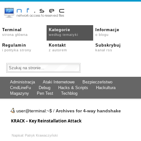
Terminal
Kategorie
Informacje
strona główna
według tematyki
o blogu
Regulamin
Kontakt
Subskrybuj
i polityka strony
z autorem
kanał rss
Administracja
Ataki Internetowe
Bezpieczeństwo
CmdLineFu
Debug
Hacks & Scripts
Hackultura
Magazyny
Pen Test
Techblog
user@terminal:~$
/
Archives for 4-way handshake
KRACK – Key Reinstallation Attack
Napisał: Patryk Krawaczyński