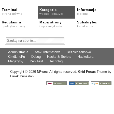
Terminal
Kategorie
Informacje
strona główna
według tematyki
o blogu
Regulamin
Mapa strony
Subskrybuj
i polityka strony
i spis artykułów
kanał atom
Administracja
Ataki Internetowe
Bezpieczeństwo
CmdLineFu
Debug
Hacks & Scripts
Hackultura
Magazyny
Pen Test
Techblog
Copyright © 2026
NF
·
sec
. All rights reserved.
Grid Focus
Theme by
Derek Punsalan.