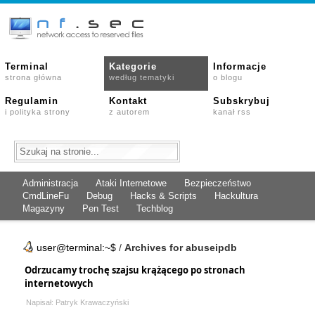
Terminal
Kategorie
Informacje
strona główna
według tematyki
o blogu
Regulamin
Kontakt
Subskrybuj
i polityka strony
z autorem
kanał rss
Administracja
Ataki Internetowe
Bezpieczeństwo
CmdLineFu
Debug
Hacks & Scripts
Hackultura
Magazyny
Pen Test
Techblog
user@terminal:~$
/
Archives for abuseipdb
Odrzucamy trochę szajsu krążącego po stronach
internetowych
Napisał: Patryk Krawaczyński