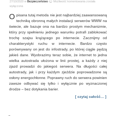
Odrzucamy
27/10/2020 w
Bezpieczeństwo
Możliwość komentowania
została
trochę
wyłączona
szajsu
O
pisana tutaj metoda nie jest najbardziej zaawansowaną
krążącego
po
techniką obronną małych instalacji serwerów WWW na
stronach
świecie, ale bazuje ona na bardzo prostym mechanizmie,
internetowych
który przy spełnieniu jednego warunku potrafi zablokować
trochę szajsu krążącego po internecie. Zacznijmy od
charakterystyki ruchu w internecie. Bardzo często
porównywany on jest do infostrady, po której ciągle pędzą
jakieś dane. Wyobrazimy teraz sobie, że internet to jedna
wielka autostrada ułożona w linii prostej, a każdy z niej
zjazd prowadzi do jakiegoś serwera. Na długości całej
autostrady, jak i przy każdym zjeździe poprowadzone są
osłony energochłonne. Poprawny ruch do serwera powinien
zawsze odbywać się tylko i wyłącznie po wyznaczonej
drodze – bez dotykania barier.
[ czytaj całość… ]