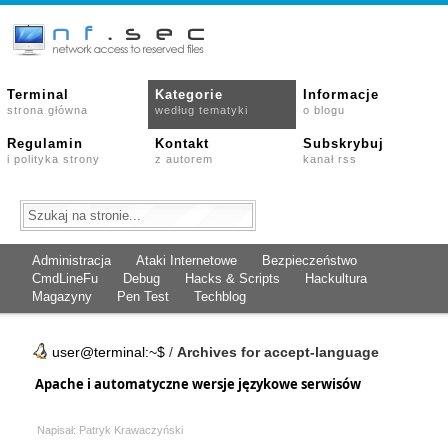
Terminal
Kategorie
Informacje
strona główna
według tematyki
o blogu
Regulamin
Kontakt
Subskrybuj
i polityka strony
z autorem
kanał rss
Administracja
Ataki Internetowe
Bezpieczeństwo
CmdLineFu
Debug
Hacks & Scripts
Hackultura
Magazyny
Pen Test
Techblog
user@terminal:~$
/
Archives for accept-language
Apache i automatyczne wersje językowe serwisów
Napisał: Patryk Krawaczyński