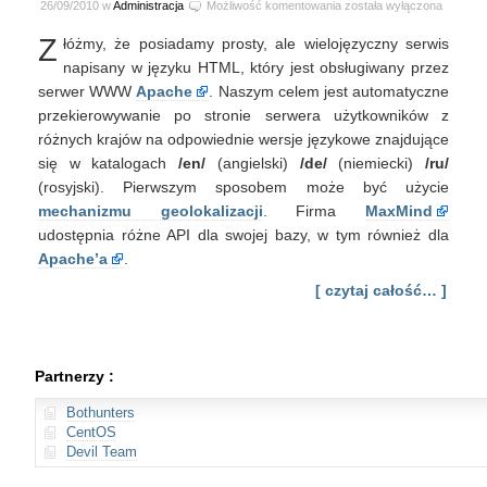
Apache
26/09/2010 w
Administracja
Możliwość komentowania
została wyłączona
i
Z
łóżmy, że posiadamy prosty, ale wielojęzyczny serwis
automatyczne
wersje
napisany w języku HTML, który jest obsługiwany przez
językowe
serwer WWW
Apache
. Naszym celem jest automatyczne
serwisów
przekierowywanie po stronie serwera użytkowników z
różnych krajów na odpowiednie wersje językowe znajdujące
się w katalogach
/en/
(angielski)
/de/
(niemiecki)
/ru/
(rosyjski). Pierwszym sposobem może być użycie
mechanizmu geolokalizacji
. Firma
MaxMind
udostępnia różne API dla swojej bazy, w tym również dla
Apache’a
.
[ czytaj całość… ]
Partnerzy :
Bothunters
CentOS
Devil Team