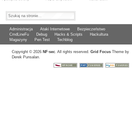
Administracja
Ataki Internetowe
Bezpieczeństwo
CmdLineFu
Debug
Hacks & Scripts
Hackultura
Magazyny
Pen Test
Techblog
Copyright © 2026
NF
·
sec
. All rights reserved.
Grid Focus
Theme by
Derek Punsalan.