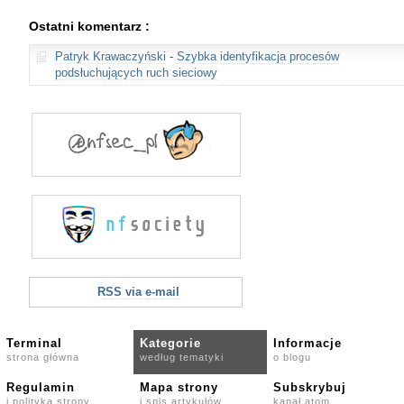
Ostatni komentarz :
Patryk Krawaczyński
-
Szybka identyfikacja procesów
podsłuchujących ruch sieciowy
RSS via e-mail
Terminal
Kategorie
Informacje
strona główna
według tematyki
o blogu
Regulamin
Mapa strony
Subskrybuj
i polityka strony
i spis artykułów
kanał atom