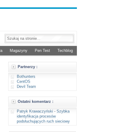
ra
Magazyny
Pen Test
Techblog
Partnerzy :
Bothunters
CentOS
Devil Team
Ostatni komentarz :
Patryk Krawaczyński
-
Szybka
identyfikacja procesów
podsłuchujących ruch sieciowy