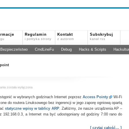
ormacje
Regulamin
Kontakt
Subskrybuj
ogu
i polityka strony
z autorem
kanał rss
Bezpieczeństwo
CmdLineFu
Debug
Hacks & Scripts
Hackultu
point
Access
ania
została wyłączona
Point
stępnić w wybranych godzinach Internet poprzez
na
Access Pointy
Wi-Fi
godziny
zone do routera Linuksowego bez ingerencji w jego zaporę ogniową opartą
dzięki
tać
statyczne wpisy w tablicy ARP
. Załóżmy, że nasze urządzenia AP –
tablicy
az 192.168.0.3, a Internet ma być udostępniany od godziny 7:00 rano do
ARP
[ czytaj całość… ]