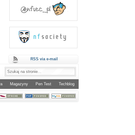
RSS via e-mail
ra
Magazyny
Pen Test
Techblog