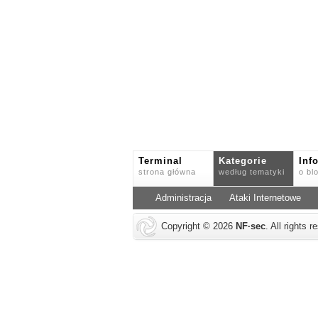
Terminal
Kategorie
Inf
strona główna
według tematyki
o bl
Administracja
Ataki Internetowe
Copyright © 2026
NF
·
sec
. All rights 