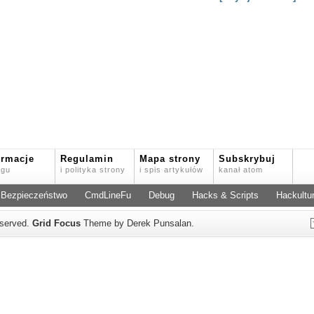
ormacje
Regulamin
Mapa strony
Subskrybuj
ogu
i polityka strony
i spis artykułów
kanał atom
Bezpieczeństwo
CmdLineFu
Debug
Hacks & Scripts
Hackultu
reserved.
Grid Focus
Theme by Derek Punsalan.