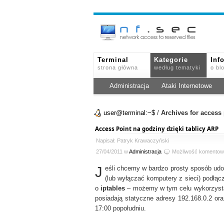
Terminal
Kategorie
Inf
strona główna
według tematyki
o bl
Administracja
Ataki Internetowe
user@terminal:~$
/
Archives for access 
Access Point na godziny dzięki tablicy ARP
Napisał: Patryk Krawaczyński
27/04/2011 w
Administracja
Możliwość komentow
J
eśli chcemy w bardzo prosty sposób udo
(lub wyłączać komputery z sieci) podłąc
o
iptables
– możemy w tym celu wykorzys
posiadają statyczne adresy 192.168.0.2 or
17:00 popołudniu.