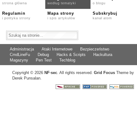
strona główna
według tematyki
o blogu
Regulamin
Mapa strony
Subskrybuj
i polityka strony
i spis artykułów
kanał atom
Administracja
Ataki Internetowe
Bezpieczeństwo
CmdLineFu
Debug
Hacks & Scripts
Hackultura
Magazyny
Pen Test
Techblog
Copyright © 2026
NF
·
sec
. All rights reserved.
Grid Focus
Theme by
Derek Punsalan.