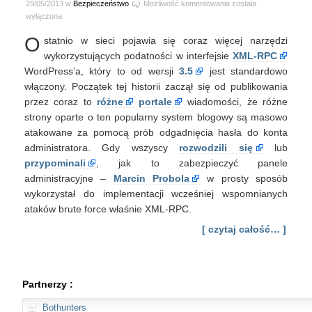
WordPress
29/05/2013 w
Bezpieczeństwo
Możliwość komentowania
została
XMLRPC,
wyłączona
czyli
O
statnio w sieci pojawia się coraz więcej narzędzi
Port
Scan,
wykorzystujących podatności w interfejsie
XML-RPC
Password
WordPress’a, który to od wersji
3.5
jest standardowo
Brute
włączony. Początek tej historii zaczął się od publikowania
Force
przez coraz to
różne
portale
wiadomości, że różne
i
strony oparte o ten popularny system blogowy są masowo
DDoS
atakowane za pomocą prób odgadnięcia hasła do konta
administratora. Gdy wszyscy
rozwodzili się
lub
przypominali
, jak to zabezpieczyć panele
administracyjne –
Marcin Probola
w prosty sposób
wykorzystał do implementacji wcześniej wspomnianych
ataków brute force właśnie XML-RPC.
[ czytaj całość… ]
Partnerzy :
Bothunters