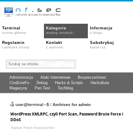
Terminal
Kategorie
Informacje
strona główna
według tematyki
o blogu
Regulamin
Kontakt
Subskrybuj
i polityka strony
z autorem
kanał rss
Administracja
Ataki Internetowe
Bezpieczeństwo
CmdLineFu
Debug
Hacks & Scripts
Hackultura
Magazyny
Pen Test
Techblog
user@terminal:~$
/
Archives for admin
WordPress XMLRPC, czyli Port Scan, Password Brute Force i
DDoS
Napisał: Patryk Krawaczyński