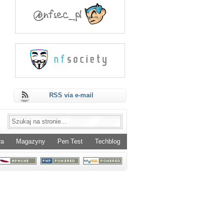
RSS via e-mail
ra
Magazyny
Pen Test
Techblog