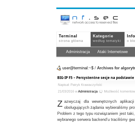
Terminal
Kategorie
Inf
strona główna
według tematyki
o bl
Administracja
Ataki Internetowe
user@terminal:~$
/
Archives for algory
BIG-IP F5 – Persystentne sesje na podstawie 
Napisał: Patryk Krawaczyński
21/03/2016 w
Administracja
Możliwość komento
Z
azwyczaj dla wewnętrznych aplikacj
obsługujących żądania wybieraliśmy pro
Problem z tego typu rozwiązaniem jest taki,
wybranego serwera backend’u traciliśmy gwa