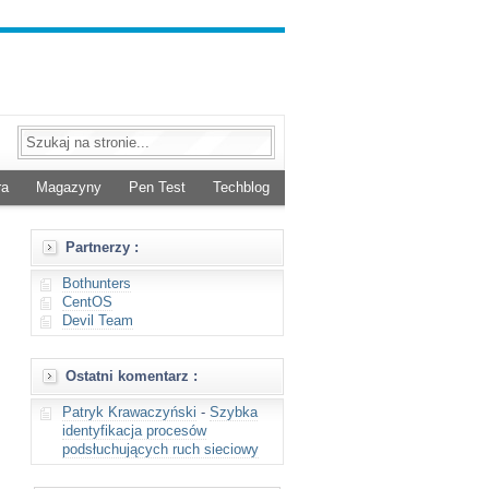
ra
Magazyny
Pen Test
Techblog
Partnerzy :
Bothunters
CentOS
Devil Team
Ostatni komentarz :
Patryk Krawaczyński
-
Szybka
identyfikacja procesów
podsłuchujących ruch sieciowy