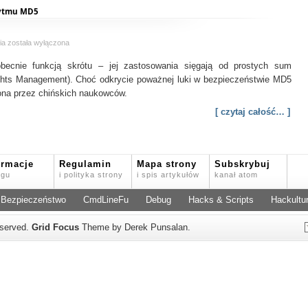
IP
rytmu MD5
klienta
Zagrożenia
ia
została wyłączona
związane
obecnie funkcją skrótu – jej zastosowania sięgają od prostych sum
ze
stosowaniem
ights Management). Choć odkrycie poważnej luki w bezpieczeństwie MD5
algorytmu
iona przez chińskich naukowców.
MD5
[ czytaj całość… ]
ormacje
Regulamin
Mapa strony
Subskrybuj
ogu
i polityka strony
i spis artykułów
kanał atom
Bezpieczeństwo
CmdLineFu
Debug
Hacks & Scripts
Hackultu
reserved.
Grid Focus
Theme by Derek Punsalan.