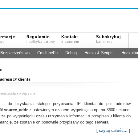
ormacje
Regulamin
Kontakt
Subskrybuj
ogu
i polityka strony
z autorem
kanał rss
Bezpieczeństwo
CmdLineFu
Debug
Hacks & Scripts
Hackultu
tm
adresu IP klienta
BIG-
wania
została wyłączona
IP
i – do uzyskania stałego przypisania IP klienta do puli adresów
F5
–
fil
source_addr
z ustawionym czasem wygaśnięcia np. na 3600 sekund.
Persystentne
 że po wygaśnięciu czasu utrzymania informacji o przypisaniu klienta do
sesje
rancję, że zostanie on ponownie przypisany do tego serwera.
na
podstawie
[ czytaj całość… ]
adresu