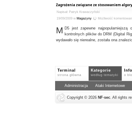
Zagrożenia związane ze stosowaniem algo
Napisał: Patryk Krawaczyński
19/09/2009 w
Magazyny
Możliwość komentowan
M
D5 jest zapewne najpopularniejszą 
kontrolnych plików do DRM (Digital R
wydawało się nierealne, została ona znalez
Terminal
Kategorie
Inf
strona główna
według tematyki
o bl
Administracja
Ataki Internetowe
Copyright © 2026
NF
·
sec
. All rights 