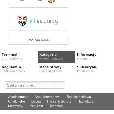
RSS via e-mail
Terminal
Kategorie
Informacje
strona główna
według tematyki
o blogu
Regulamin
Mapa strony
Subskrybuj
i polityka strony
i spis artykułów
kanał atom
Administracja
Ataki Internetowe
Bezpieczeństwo
CmdLineFu
Debug
Hacks & Scripts
Hackultura
Magazyny
Pen Test
Techblog