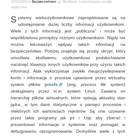
Podsłuchujemy
07/01/2023 w
Bezpieczeństwo
Możliwość komentowania
została
naciśnięcia
wyłączona
klawiszy
S
ystemy wieloużytkownikowe zaprojektowane są na
innego
użytkownika
udostępnianie dużej liczby informacji użytkownikom.
Wiele z tych informacji jest „publiczna” i może być
współdzielona pomiędzy różnymi użytkownikami. Nigdy nie
można lekceważyć wpływu takich informacji na
bezpieczeństwo. Poniżej znajduje się prosty skrypt, który
umożliwia złośliwemu użytkownikowi podsłuchiwanie
naciśnięć klawiszy innych użytkowników przy użyciu takich
informacji. Atak wykorzystuje zwykłe nieuprzywilejowane
konto i informacje o procesie ujawnione przez wirtualny
system plików
procfs
(ang.
process file system
)
obsługiwany przez m.in. system Linux. Zawiera on
hierarchię plików wirtualnych, które opisują aktualny stan
jądra, w tym dane statystyczne o pamięci procesów i
niektórych ich wartościach rejestrów. Są one używane
przez takie programy jak
ps
i
top
, aby zbierać i
prezentować informacje o systemie oraz pomagać w
debugowaniu oprogramowania. Domyślnie wiele z tych