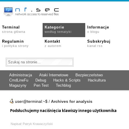
Terminal
Kategorie
Informacje
strona główna
według tematyki
o blogu
Regulamin
Kontakt
Subskrybuj
i polityka strony
z autorem
kanał rss
Administracja
Ataki Internetowe
Bezpieczeństwo
CmdLineFu
Debug
Hacks & Scripts
Hackultura
Magazyny
Pen Test
Techblog
user@terminal:~$
/
Archives for analysis
Podsłuchujemy naciśnięcia klawiszy innego użytkownika
Napisał: Patryk Krawaczyński