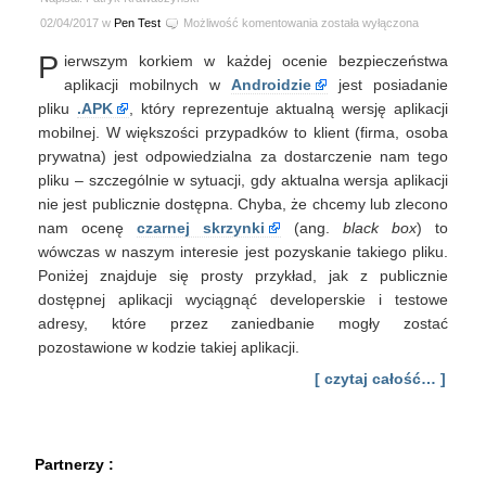
W
02/04/2017 w
Pen Test
Możliwość komentowania
została wyłączona
poszukiwaniu
P
ierwszym korkiem w każdej ocenie bezpieczeństwa
endpointów
aplikacji
aplikacji mobilnych w
Androidzie
jest posiadanie
mobilnej
pliku
.APK
, który reprezentuje aktualną wersję aplikacji
bez
mobilnej. W większości przypadków to klient (firma, osoba
brudzenia
prywatna) jest odpowiedzialna za dostarczenie nam tego
rączek
pliku – szczególnie w sytuacji, gdy aktualna wersja aplikacji
nie jest publicznie dostępna. Chyba, że chcemy lub zlecono
nam ocenę
czarnej skrzynki
(ang.
black box
) to
wówczas w naszym interesie jest pozyskanie takiego pliku.
Poniżej znajduje się prosty przykład, jak z publicznie
dostępnej aplikacji wyciągnąć developerskie i testowe
adresy, które przez zaniedbanie mogły zostać
pozostawione w kodzie takiej aplikacji.
[ czytaj całość… ]
Partnerzy :