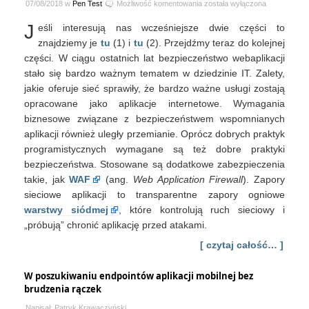
Obchodzenie
07/08/2018 w
Pen Test
Możliwość komentowania
została wyłączona
zapór
J
eśli interesują nas wcześniejsze dwie części to
pośrednicząco-
filtrujących
znajdziemy je
tu
(1) i
tu
(2). Przejdźmy teraz do kolejnej
strony
części. W ciągu ostatnich lat bezpieczeństwo webaplikacji
web
stało się bardzo ważnym tematem w dziedzinie IT. Zalety,
#3
jakie oferuje sieć sprawiły, że bardzo ważne usługi zostają
opracowane jako aplikacje internetowe. Wymagania
biznesowe związane z bezpieczeństwem wspomnianych
aplikacji również uległy przemianie. Oprócz dobrych praktyk
programistycznych wymagane są też dobre praktyki
bezpieczeństwa. Stosowane są dodatkowe zabezpieczenia
takie, jak
WAF
(ang.
Web Application Firewall
). Zapory
sieciowe aplikacji to transparentne zapory ogniowe
warstwy siódmej
, które kontrolują ruch sieciowy i
„próbują” chronić aplikację przed atakami.
[ czytaj całość… ]
W poszukiwaniu endpointów aplikacji mobilnej bez
brudzenia rączek
Napisał: Patryk Krawaczyński