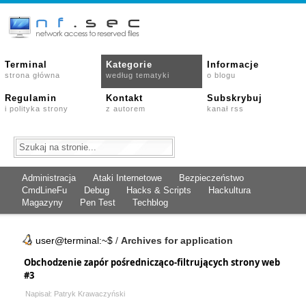
Terminal
Kategorie
Informacje
strona główna
według tematyki
o blogu
Regulamin
Kontakt
Subskrybuj
i polityka strony
z autorem
kanał rss
Administracja
Ataki Internetowe
Bezpieczeństwo
CmdLineFu
Debug
Hacks & Scripts
Hackultura
Magazyny
Pen Test
Techblog
user@terminal:~$
/
Archives for application
Obchodzenie zapór pośrednicząco-filtrujących strony web
#3
Napisał: Patryk Krawaczyński