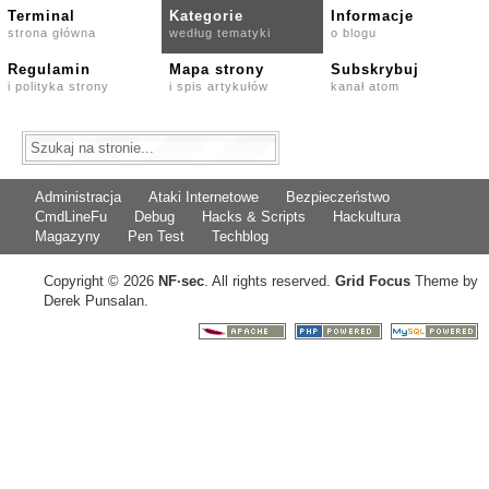
Terminal
Kategorie
Informacje
strona główna
według tematyki
o blogu
Regulamin
Mapa strony
Subskrybuj
i polityka strony
i spis artykułów
kanał atom
Administracja
Ataki Internetowe
Bezpieczeństwo
CmdLineFu
Debug
Hacks & Scripts
Hackultura
Magazyny
Pen Test
Techblog
Copyright © 2026
NF
·
sec
. All rights reserved.
Grid Focus
Theme by
Derek Punsalan.