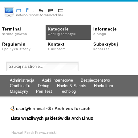
Terminal
Kategorie
Informacje
strona główna
według tematyki
o blogu
Regulamin
Kontakt
Subskrybuj
i polityka strony
z autorem
kanał rss
Administracja
Ataki Internetowe
Bezpieczeństwo
CmdLineFu
Debug
Hacks & Scripts
Hackultura
Magazyny
Pen Test
Techblog
user@terminal:~$
/
Archives for arch
Lista wrażliwych pakietów dla Arch Linux
Napisał: Patryk Krawaczyński