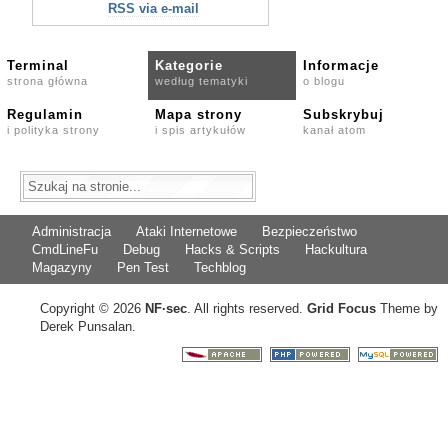
RSS via e-mail
Terminal
Kategorie
Informacje
strona główna
według tematyki
o blogu
Regulamin
Mapa strony
Subskrybuj
i polityka strony
i spis artykułów
kanał atom
Administracja
Ataki Internetowe
Bezpieczeństwo
CmdLineFu
Debug
Hacks & Scripts
Hackultura
Magazyny
Pen Test
Techblog
Copyright © 2026
NF
·
sec
. All rights reserved.
Grid Focus
Theme by
Derek Punsalan.