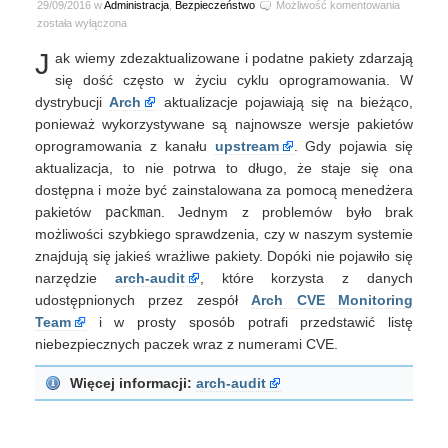
Lista
29/09/2016 w
Administracja
,
Bezpieczeństwo
Możliwość komentowania
wrażliwyc
została wyłączona
pakietów
J
ak wiemy zdezaktualizowane i podatne pakiety zdarzają
dla
Arch
się dość często w życiu cyklu oprogramowania. W
Linux
dystrybucji
Arch
aktualizacje pojawiają się na bieżąco,
ponieważ wykorzystywane są najnowsze wersje pakietów
oprogramowania z kanału
upstream
. Gdy pojawia się
aktualizacja, to nie potrwa to długo, że staje się ona
dostępna i może być zainstalowana za pomocą menedżera
pakietów
packman
. Jednym z problemów było brak
możliwości szybkiego sprawdzenia, czy w naszym systemie
znajdują się jakieś wrażliwe pakiety. Dopóki nie pojawiło się
narzędzie
arch-audit
, które korzysta z danych
udostępnionych przez zespół
Arch CVE Monitoring
Team
i w prosty sposób potrafi przedstawić listę
niebezpiecznych paczek wraz z numerami CVE.
Więcej informacji:
arch-audit