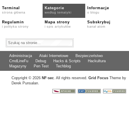
Terminal
Kategorie
Informacje
strona główna
według tematyki
o blogu
Regulamin
Mapa strony
Subskrybuj
i polityka strony
i spis artykułów
kanał atom
Administracja
Ataki Internetowe
Bezpieczeństwo
CmdLineFu
Debug
Hacks & Scripts
Hackultura
Magazyny
Pen Test
Techblog
Copyright © 2026
NF
·
sec
. All rights reserved.
Grid Focus
Theme by
Derek Punsalan.