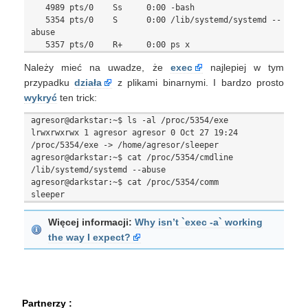
   4989 pts/0    Ss     0:00 -bash

   5354 pts/0    S      0:00 /lib/systemd/systemd --
abuse

Należy mieć na uwadze, że
exec
najlepiej w tym
przypadku
działa
z plikami binarnymi. I bardzo prosto
wykryć
ten trick:
agresor@darkstar:~$ ls -al /proc/5354/exe

lrwxrwxrwx 1 agresor agresor 0 Oct 27 19:24 
/proc/5354/exe -> /home/agresor/sleeper

agresor@darkstar:~$ cat /proc/5354/cmdline

/lib/systemd/systemd --abuse

agresor@darkstar:~$ cat /proc/5354/comm

Więcej informacji:
Why isn’t `exec -a` working
the way I expect?
Partnerzy :