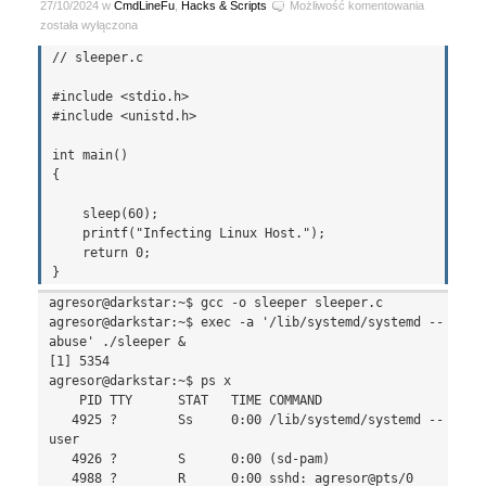
Prosty
27/10/2024 w
CmdLineFu
,
Hacks & Scripts
Możliwość komentowania
trick,
została wyłączona
aby
// sleeper.c

ukryć
prawdziwą
#include <stdio.h>

nazwę
#include <unistd.h>

procesu
int main()

{

    sleep(60);

    printf("Infecting Linux Host.");

    return 0;

agresor@darkstar:~$ gcc -o sleeper sleeper.c

agresor@darkstar:~$ exec -a '/lib/systemd/systemd --
abuse' ./sleeper &

[1] 5354

agresor@darkstar:~$ ps x

    PID TTY      STAT   TIME COMMAND

   4925 ?        Ss     0:00 /lib/systemd/systemd --
user

   4926 ?        S      0:00 (sd-pam)

   4988 ?        R      0:00 sshd: agresor@pts/0
