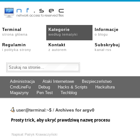
Terminal
Kategorie
Informacje
strona główna
według tematyki
o blogu
Regulamin
Kontakt
Subskrybuj
i polityka strony
z autorem
kanał rss
Administracja
Ataki Internetowe
Bezpieczeństwo
CmdLineFu
Debug
Hacks & Scripts
Hackultura
Magazyny
Pen Test
Techblog
user@terminal:~$
/
Archives for argv0
Prosty trick, aby ukryć prawdziwą nazwę procesu
Napisał: Patryk Krawaczyński