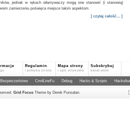
owników, jednak w rękach włamywaczy mogą one stanowić (i stanowią)
 swoim zamierzeniu poświęca miejsce takim aspektom.
[ czytaj całość… ]
ormacje
Regulamin
Mapa strony
Subskrybuj
ogu
i polityka strony
i spis artykułów
kanał atom
Bezpieczeństwo
CmdLineFu
Debug
Hacks & Scripts
Hackultu
reserved.
Grid Focus
Theme by Derek Punsalan.