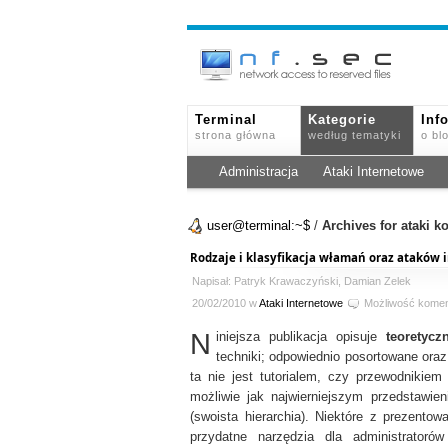
Terminal
Kategorie
Inf
strona główna
według tematyki
o bl
Administracja
Ataki Internetowe
user@terminal:~$
/
Archives for ataki 
Rodzaje i klasyfikacja włamań oraz ataków
Napisał: Patryk Krawaczyński, Damian Zelek
20/02/2010 w
Ataki Internetowe
Możliwość kome
N
iniejsza publikacja opisuje
teoretyc
techniki; odpowiednio posortowane ora
ta nie jest tutorialem, czy przewodnikiem
możliwie jak najwierniejszym przedstawien
(swoista hierarchia). Niektóre z prezento
przydatne narzędzia dla administrator