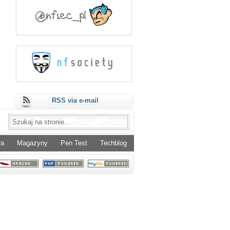
RSS via e-mail
ra
Magazyny
Pen Test
Techblog