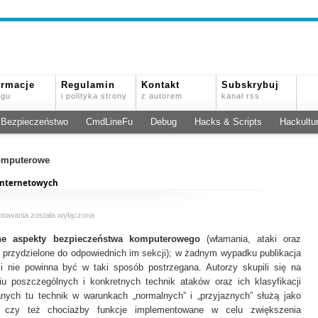
ormacje
Regulamin
Kontakt
Subskrybuj
ogu
i polityka strony
z autorem
kanał rss
Bezpieczeństwo
CmdLineFu
Debug
Hacks & Scripts
Hackultu
komputerowe
 internetowych
Rodzaje
ntowania
została wyłączona
i
zne aspekty bezpieczeństwa komputerowego
klasyfikacja
(włamania, ataki oraz
włamań
z przydzielone do odpowiednich im sekcji); w żadnym wypadku publikacja
oraz
 i nie powinna być w taki sposób postrzegana. Autorzy skupili się na
ataków
iu poszczególnych i konkretnych technik ataków oraz ich klasyfikacji
internetowych
wanych tu technik w warunkach „normalnych” i „przyjaznych” służą jako
ów czy też chociażby funkcje implementowane w celu zwiększenia