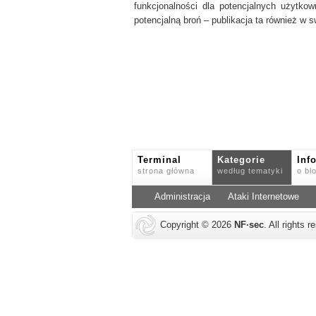
funkcjonalności dla potencjalnych użytk
potencjalną broń – publikacja ta również w
Terminal
Kategorie
Inf
strona główna
według tematyki
o bl
Administracja
Ataki Internetowe
Copyright © 2026
NF
·
sec
. All rights 