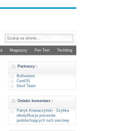
ra
Magazyny
Pen Test
Techblog
Partnerzy :
Bothunters
CentOS
Devil Team
Ostatni komentarz :
Patryk Krawaczyński
-
Szybka
identyfikacja procesów
podsłuchujących ruch sieciowy