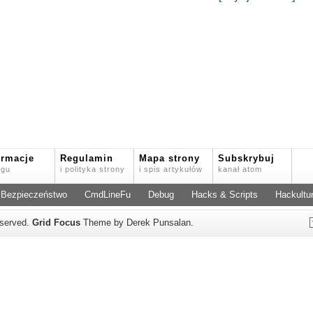
ormacje
Regulamin
Mapa strony
Subskrybuj
ogu
i polityka strony
i spis artykułów
kanał atom
Bezpieczeństwo
CmdLineFu
Debug
Hacks & Scripts
Hackultu
reserved.
Grid Focus
Theme by Derek Punsalan.