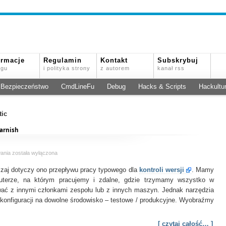
ormacje
Regulamin
Kontakt
Subskrybuj
ogu
i polityka strony
z autorem
kanał rss
Bezpieczeństwo
CmdLineFu
Debug
Hacks & Scripts
Hackultu
tic
varnish
git
wania
została wyłączona
Push-
aj dotyczy ono przepływu pracy typowego dla
to-
kontroli wersji
. Mamy
Deploy
uterze, na którym pracujemy i zdalne, gdzie trzymamy wszystko w
na
ć z innymi członkami zespołu lub z innych maszyn. Jednak narzędzia
przykładzie
 konfiguracji na dowolne środowisko – testowe / produkcyjne. Wyobraźmy
serwera
varnish
[ czytaj całość… ]