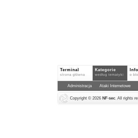
Terminal
Kategorie
Inf
strona główna
według tematyki
o bl
Administracja
Ataki Internetowe
Copyright © 2026
NF
·
sec
. All rights 