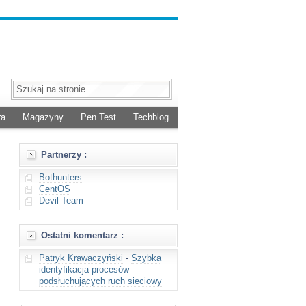
ra
Magazyny
Pen Test
Techblog
Partnerzy :
Bothunters
CentOS
Devil Team
Ostatni komentarz :
Patryk Krawaczyński
-
Szybka
identyfikacja procesów
podsłuchujących ruch sieciowy