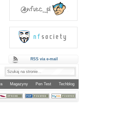
RSS via e-mail
ra
Magazyny
Pen Test
Techblog