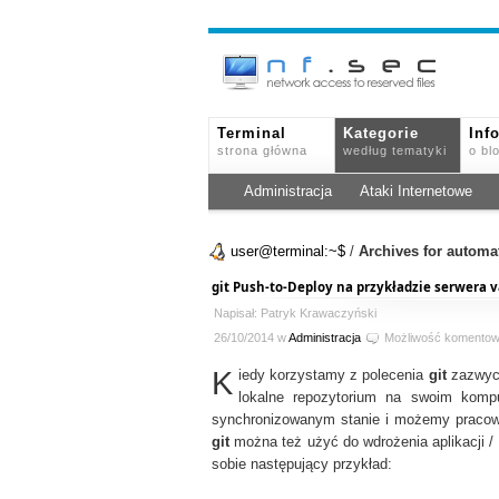
Terminal
Kategorie
Inf
strona główna
według tematyki
o bl
Administracja
Ataki Internetowe
user@terminal:~$
/
Archives for automa
git Push-to-Deploy na przykładzie serwera 
Napisał: Patryk Krawaczyński
26/10/2014 w
Administracja
Możliwość komento
K
iedy korzystamy z polecenia
git
zazwycz
lokalne repozytorium na swoim komp
synchronizowanym stanie i możemy pracowa
git
można też użyć do wdrożenia aplikacji /
sobie następujący przykład: