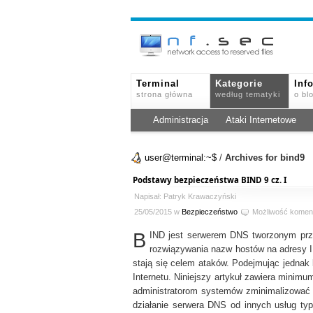
Terminal
Kategorie
Inf
strona główna
według tematyki
o bl
Administracja
Ataki Internetowe
user@terminal:~$
/
Archives for bind9
Podstawy bezpieczeństwa BIND 9 cz. I
Napisał: Patryk Krawaczyński
25/05/2015 w
Bezpieczeństwo
Możliwość komen
B
IND jest serwerem DNS tworzonym pr
rozwiązywania nazw hostów na adresy IP
stają się celem ataków. Podejmując jednak
Internetu. Niniejszy artykuł zawiera mini
administratorom systemów zminimalizować 
działanie serwera DNS od innych usług ty