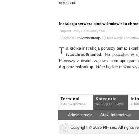
usługami.
Instalacja serwera bind w środowisku chroot
Napisał: Patryk Krawaczyński
20/09/2014 w
Administracja
Możliwość komento
T
a krótka instrukcja poruszy temat sko
/var/chroot/named
. Na początek w sy
Pierwszy z dwóch zapewni nam oprogram
dig
oraz
nslookup
, które będzie można wyk
Terminal
Kategorie
Inf
strona główna
według tematyki
o bl
Administracja
Ataki Internetowe
Copyright © 2026
NF
·
sec
. All rights 