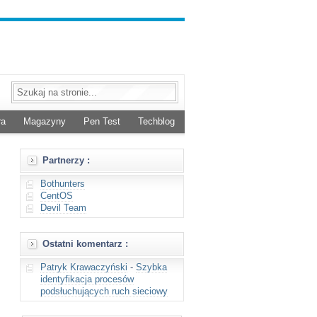
ra
Magazyny
Pen Test
Techblog
Partnerzy :
Bothunters
CentOS
Devil Team
Ostatni komentarz :
Patryk Krawaczyński
-
Szybka
identyfikacja procesów
podsłuchujących ruch sieciowy