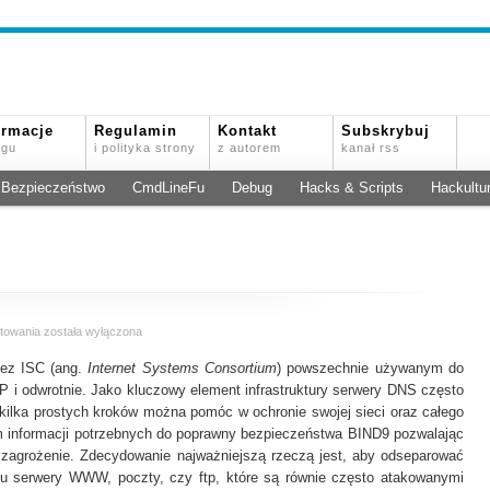
ormacje
Regulamin
Kontakt
Subskrybuj
ogu
i polityka strony
z autorem
kanał rss
Bezpieczeństwo
CmdLineFu
Debug
Hacks & Scripts
Hackultu
Podstawy
towania
została wyłączona
bezpieczeństwa
zez ISC (ang.
BIND
Internet Systems Consortium
) powszechnie używanym do
9
 i odwrotnie. Jako kluczowy element infrastruktury serwery DNS często
cz.
 kilka prostych kroków można pomóc w ochronie swojej sieci oraz całego
I
mum informacji potrzebnych do poprawny bezpieczeństwa BIND9 pozwalając
zagrożenie. Zdecydowanie najważniejszą rzeczą jest, aby odseparować
pu serwery WWW, poczty, czy ftp, które są równie często atakowanymi