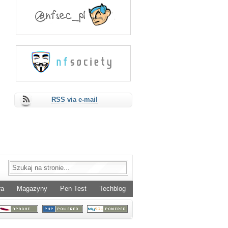
RSS via e-mail
ra
Magazyny
Pen Test
Techblog