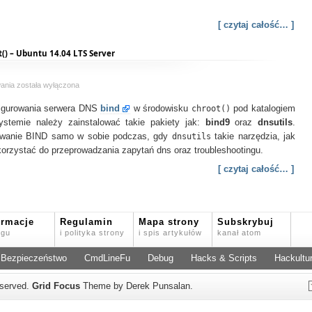
[ czytaj całość… ]
() – Ubuntu 14.04 LTS Server
Instalacja
wania
została wyłączona
serwera
nfigurowania serwera DNS
bind
bind
w środowisku
chroot()
pod katalogiem
w
stemie należy zainstalować takie pakiety jak:
bind9
oraz
dnsutils
.
środowisku
owanie BIND samo w sobie podczas, gdy
dnsutils
takie narzędzia, jak
chroot()
orzystać do przeprowadzania zapytań dns oraz troubleshootingu.
–
Ubuntu
[ czytaj całość… ]
14.04
LTS
Server
ormacje
Regulamin
Mapa strony
Subskrybuj
ogu
i polityka strony
i spis artykułów
kanał atom
Bezpieczeństwo
CmdLineFu
Debug
Hacks & Scripts
Hackultu
reserved.
Grid Focus
Theme by Derek Punsalan.