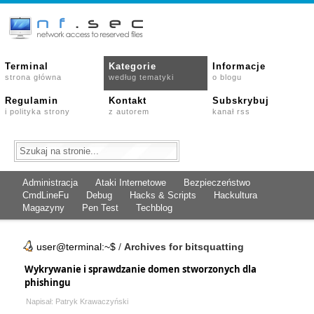
Terminal
Kategorie
Informacje
strona główna
według tematyki
o blogu
Regulamin
Kontakt
Subskrybuj
i polityka strony
z autorem
kanał rss
Administracja
Ataki Internetowe
Bezpieczeństwo
CmdLineFu
Debug
Hacks & Scripts
Hackultura
Magazyny
Pen Test
Techblog
user@terminal:~$
/
Archives for bitsquatting
Wykrywanie i sprawdzanie domen stworzonych dla
phishingu
Napisał: Patryk Krawaczyński