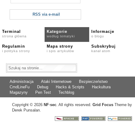
RSS via e-mail
Terminal
Kategorie
Informacje
strona główna
według tematyki
o blogu
Regulamin
Mapa strony
Subskrybuj
i polityka strony
i spis artykułów
kanał atom
Administracja
Ataki Internetowe
Bezpieczeństwo
CmdLineFu
Debug
Hacks & Scripts
Hackultura
Magazyny
Pen Test
Techblog
Copyright © 2026
NF
·
sec
. All rights reserved.
Grid Focus
Theme by
Derek Punsalan.