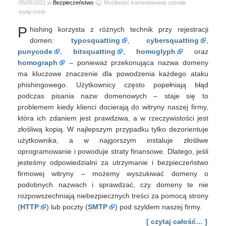
Wykrywanie
05/05/2021 w
Bezpieczeństwo
Możliwość komentowania
została
i
wyłączona
sprawdzanie
P
hishing korzysta z różnych technik przy rejestracji
domen
stworzonych
domen:
typosquatting
,
cybersquatting
,
dla
punycode
,
bitsquatting
,
homoglyph
oraz
phishingu
homograph
– ponieważ przekonująca nazwa domeny
ma kluczowe znaczenie dla powodzenia każdego ataku
phishingowego. Użytkownicy często popełniają błąd
podczas pisania nazw domenowych – staje się to
problemem kiedy klienci docierają do witryny naszej firmy,
która ich zdaniem jest prawdziwa, a w rzeczywistości jest
złośliwą kopią. W najlepszym przypadku tylko dezorientuje
użytkownika, a w najgorszym instaluje złośliwe
oprogramowanie i powoduje straty finansowe. Dlatego, jeśli
jesteśmy odpowiedzialni za utrzymanie i bezpieczeństwo
firmowej witryny – możemy wyszukiwać domeny o
podobnych nazwach i sprawdzać, czy domeny te nie
rozpowszechniają niebezpiecznych treści za pomocą strony
(
HTTP
) lub poczty (
SMTP
) pod szyldem naszej firmy.
[ czytaj całość… ]