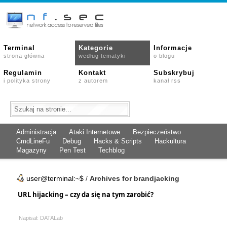
Terminal
Kategorie
Informacje
strona główna
według tematyki
o blogu
Regulamin
Kontakt
Subskrybuj
i polityka strony
z autorem
kanał rss
Administracja
Ataki Internetowe
Bezpieczeństwo
CmdLineFu
Debug
Hacks & Scripts
Hackultura
Magazyny
Pen Test
Techblog
user@terminal:~$
/
Archives for brandjacking
URL hijacking – czy da się na tym zarobić?
Napisał: DATALab