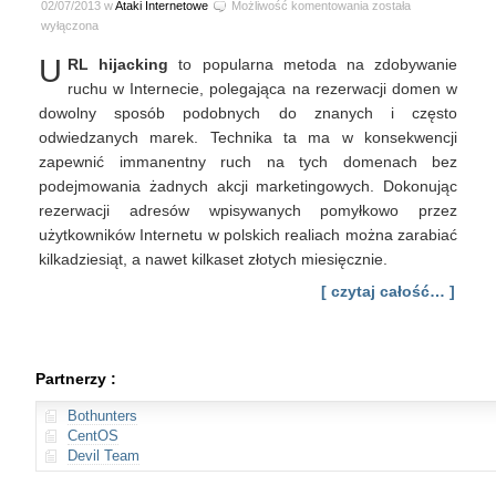
URL
02/07/2013 w
Ataki Internetowe
Możliwość komentowania
została
hijacking
wyłączona
–
U
RL hijacking
to popularna metoda na zdobywanie
czy
da
ruchu w Internecie, polegająca na rezerwacji domen w
się
dowolny sposób podobnych do znanych i często
na
odwiedzanych marek. Technika ta ma w konsekwencji
tym
zapewnić immanentny ruch na tych domenach bez
zarobić?
podejmowania żadnych akcji marketingowych. Dokonując
rezerwacji adresów wpisywanych pomyłkowo przez
użytkowników Internetu w polskich realiach można zarabiać
kilkadziesiąt, a nawet kilkaset złotych miesięcznie.
[ czytaj całość… ]
Partnerzy :
Bothunters
CentOS
Devil Team