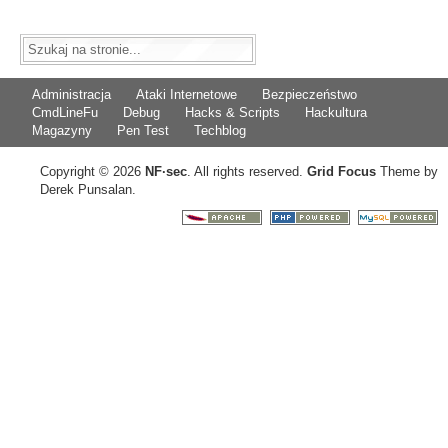
Administracja
Ataki Internetowe
Bezpieczeństwo
CmdLineFu
Debug
Hacks & Scripts
Hackultura
Magazyny
Pen Test
Techblog
Copyright © 2026
NF
·
sec
. All rights reserved.
Grid Focus
Theme by
Derek Punsalan.