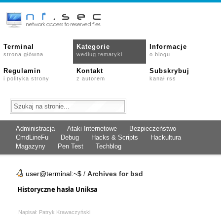
Terminal
Kategorie
Informacje
strona główna
według tematyki
o blogu
Regulamin
Kontakt
Subskrybuj
i polityka strony
z autorem
kanał rss
Administracja
Ataki Internetowe
Bezpieczeństwo
CmdLineFu
Debug
Hacks & Scripts
Hackultura
Magazyny
Pen Test
Techblog
user@terminal:~$
/
Archives for bsd
Historyczne hasła Uniksa
Napisał: Patryk Krawaczyński