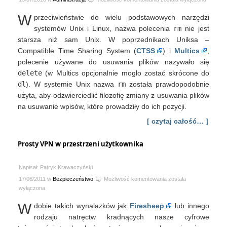
historia
W
przeciwieństwie do wielu podstawowych narzędzi
poleceń
„rm”
systemów Unix i Linux, nazwa polecenia
rm
nie jest
oraz
starsza niż sam Unix. W poprzednikach Uniksa –
„rmdir”
Compatible Time Sharing System (
CTSS
) i
Multics
,
polecenie używane do usuwania plików nazywało się
delete
(w Multics opcjonalnie mogło zostać skrócone do
dl
). W systemie Unix nazwa
rm
została prawdopodobnie
użyta, aby odzwierciedlić filozofię zmiany z usuwania plików
na usuwanie wpisów, które prowadziły do ich pozycji.
[ czytaj całość… ]
Prosty VPN w przestrzeni użytkownika
Napisał: Patryk Krawaczyński
Prosty
17/06/2011 w
Bezpieczeństwo
Możliwość komentowania
została
VPN
wyłączona
w
W
dobie takich wynalazków jak
Firesheep
lub innego
przestrzeni
użytkownika
rodzaju natręctw kradnących nasze cyfrowe