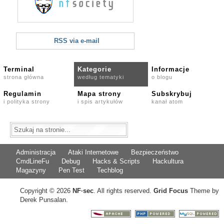
RSS via e-mail
Terminal
Kategorie
Informacje
strona główna
według tematyki
o blogu
Regulamin
Mapa strony
Subskrybuj
i polityka strony
i spis artykułów
kanał atom
Administracja
Ataki Internetowe
Bezpieczeństwo
CmdLineFu
Debug
Hacks & Scripts
Hackultura
Magazyny
Pen Test
Techblog
Copyright © 2026
NF
·
sec
. All rights reserved.
Grid Focus
Theme by
Derek Punsalan.