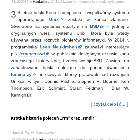
Historyczne
13/10/2019 w
Hackultura
Możliwość komentowania
została wyłączona
hasła
3
9 letnie hasło Kena Thompsona – współtwórcy systemu
Uniksa
operacyjnego
Unix
zostało w końcu złamane.
Stworzone na systemie opartym na
BSD
– jednej z
oryginalnych wersji systemu Unix, która była wtedy
używana przez różnych pionierów informatyki. W 2014 r.
programistka
Leah Neukirchen
zauważył interesujący
plik
/etc/passwd
w publicznie dostępnym drzewie kodu
źródłowego historycznej, trzeciej wersji BSD. Zawiera on
zahashowane hasła należące do ponad dwudziestu
luminarzy
uniksowych, którzy pracowali nad rozwojem
Uniksa, w tym: Dennis Ritchie, Stephen R. Bourne, Ken
Thompson, Eric Schmidt, Stuart Feldman i Bian W.
Kernighan.
[ czytaj całość… ]
Krótka historia poleceń „rm” oraz „rmdir”
Napisał: Patryk Krawaczyński
Krótka
15/07/2018 w
Administracja
Możliwość komentowania
została wyłączona