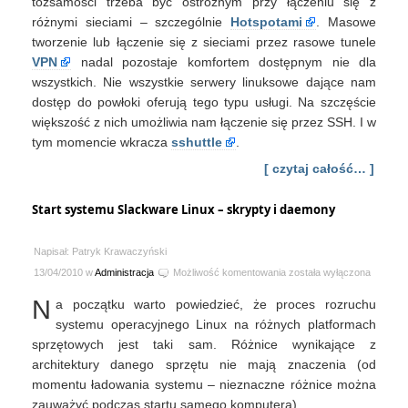
tożsamości trzeba być ostrożnym przy łączeniu się z
różnymi sieciami – szczególnie
Hotspotami
. Masowe
tworzenie lub łączenie się z sieciami przez rasowe tunele
VPN
nadal pozostaje komfortem dostępnym nie dla
wszystkich. Nie wszystkie serwery linuksowe dające nam
dostęp do powłoki oferują tego typu usługi. Na szczęście
większość z nich umożliwia nam łączenie się przez SSH. I w
tym momencie wkracza
sshuttle
.
[ czytaj całość… ]
Start systemu Slackware Linux – skrypty i daemony
Napisał: Patryk Krawaczyński
Start
13/04/2010 w
Administracja
Możliwość komentowania
została wyłączona
systemu
N
a początku warto powiedzieć, że proces rozruchu
Slackware
Linux
systemu operacyjnego Linux na różnych platformach
–
sprzętowych jest taki sam. Różnice wynikające z
skrypty
architektury danego sprzętu nie mają znaczenia (od
i
momentu ładowania systemu – nieznaczne różnice można
daemony
zauważyć podczas startu samego komputera).