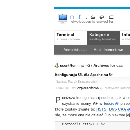
Terminal
Kategorie
Inf
strona główna
według tematyki
o bl
Administracja
Ataki Internetowe
user@terminal:~$
/
Archives for caa
Konfiguracja SSL dla Apache na 5+
Napisał: Patryk Krawaczyński
17/02/2019 w
Bezpieczeństwo
Możliwość komen
P
oniższa konfiguracja (podobnie, jak w 
uzyskanie oceny
A+
w
teście
przep
które zostały zwarte to:
HSTS
,
DNS CAA
się, że może ona nie działać (lub niektóre j
  Protocols http/1.1 h2
