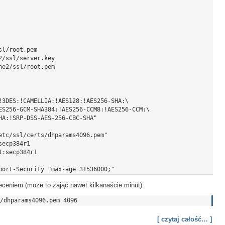
l/root.pem

/ssl/server.key

e2/ssl/root.pem

!3DES:!CAMELLIA:!AES128:!AES256-SHA:\

ES256-GCM-SHA384:!AES256-CCM8:!AES256-CCM:\

HA:!SRP-DSS-AES-256-CBC-SHA"

etc/ssl/certs/dhparams4096.pem"

ecp384r1

:secp384r1

ceniem (może to zająć nawet kilkanaście minut):
[ czytaj całość… ]