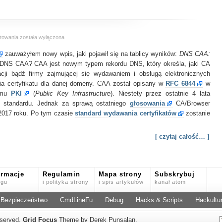
CAA
towania
została wyłączona
–
zauważyłem nowy wpis, jaki pojawił się na tablicy wyników:
Certificate
DNS CAA:
Authority
a DNS CAA? CAA jest nowym typem rekordu DNS, który określa, jaki CA
Authorization
cji bądź firmy zajmującej się wydawaniem i obsługą elektronicznych
nia certyfikatu dla danej domeny. CAA został opisany w
RFC 6844
w
temu
PKI
(
Public Key Infrastructure
). Niestety przez ostatnie 4 lata
ji standardu. Jednak za sprawą ostatniego
głosowania
CA/Browser
017 roku. Po tym czasie
standard wydawania certyfikatów
zostanie
[ czytaj całość… ]
ormacje
Regulamin
Mapa strony
Subskrybuj
ogu
i polityka strony
i spis artykułów
kanał atom
Bezpieczeństwo
CmdLineFu
Debug
Hacks & Scripts
Hackultu
reserved.
Grid Focus
Theme by Derek Punsalan.