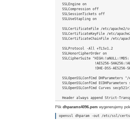
  SSLEngine on

  SSLCompression off

  SSLSessionTickets off

  SSLUseStapling on

  SSLCertificateFile /etc/apache2/ss
  SSLCertificateKeyFile /etc/apache2
  SSLCertificateChainFile /etc/apach
  SSLProtocol -All +TLSv1.2

  SSLHonorCipherOrder on

  SSLCipherSuite "HIGH:!aNULL:!MD5:
                  !AES256-SHA256:!A
                  !DHE-DSS-AES256-S
  SSLOpenSSLConfCmd DHParameters "/
  SSLOpenSSLConfCmd ECDHParameters s
  SSLOpenSSLConfCmd Curves secp521r1
Plik
dhparams4096.pem
wygenerujemy pole