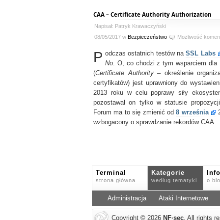
CAA – Certificate Authority Authorization
Napisał: Patryk Krawaczyński
08/05/2017 w
Bezpieczeństwo
Możliwość komen
P
odczas ostatnich testów na
SSL Labs
No
. O, co chodzi z tym wsparciem dl
(
Certificate Authority
– określenie organiza
certyfikatów) jest uprawniony do wystawie
2013 roku w celu poprawy siły ekosys
pozostawał on tylko w statusie propozyc
Forum ma to się zmienić od
8 września
2
wzbogacony o sprawdzanie rekordów CAA.
Terminal
Kategorie
Inf
strona główna
według tematyki
o bl
Administracja
Ataki Internetowe
Copyright © 2026
NF
·
sec
. All rights 