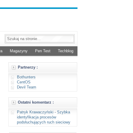
ra
Magazyny
Pen Test
Techblog
Partnerzy :
Bothunters
CentOS
Devil Team
Ostatni komentarz :
Patryk Krawaczyński
-
Szybka
identyfikacja procesów
podsłuchujących ruch sieciowy