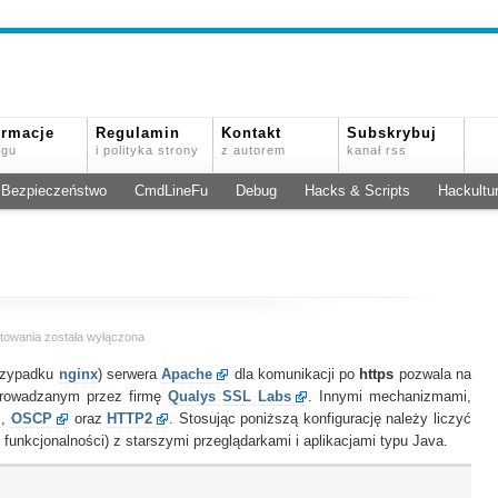
ormacje
Regulamin
Kontakt
Subskrybuj
ogu
i polityka strony
z autorem
kanał rss
Bezpieczeństwo
CmdLineFu
Debug
Hacks & Scripts
Hackultu
Konfiguracja
towania
została wyłączona
SSL
przypadku
dla
nginx
) serwera
Apache
dla komunikacji po
https
pozwala na
Apache
rowadzanym przez firmę
Qualys SSL Labs
. Innymi mechanizmami,
na
,
OSCP
oraz
HTTP2
. Stosując poniższą konfigurację należy liczyć
5+
ej funkcjonalności) z starszymi przeglądarkami i aplikacjami typu Java.