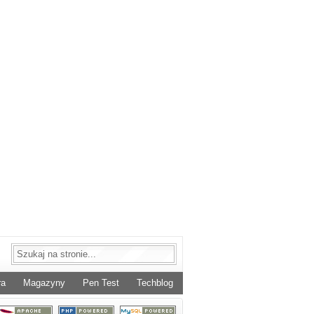
ra
Magazyny
Pen Test
Techblog