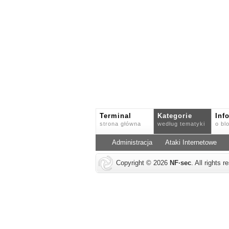
Terminal
Kategorie
Inf
strona główna
według tematyki
o bl
Administracja
Ataki Internetowe
Copyright © 2026
NF
·
sec
. All rights 