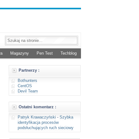
ra
Magazyny
Pen Test
Techblog
Partnerzy :
Bothunters
CentOS
Devil Team
Ostatni komentarz :
Patryk Krawaczyński
-
Szybka
identyfikacja procesów
podsłuchujących ruch sieciowy