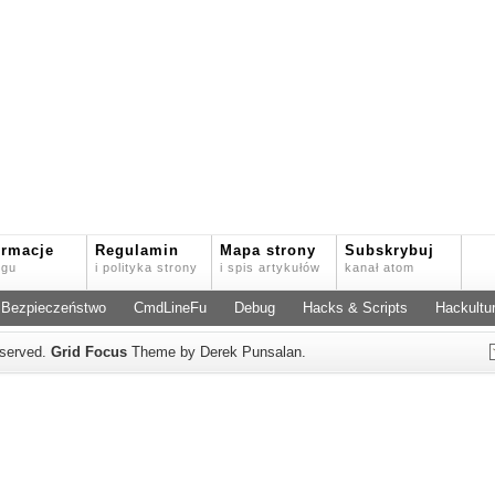
ormacje
Regulamin
Mapa strony
Subskrybuj
ogu
i polityka strony
i spis artykułów
kanał atom
Bezpieczeństwo
CmdLineFu
Debug
Hacks & Scripts
Hackultu
reserved.
Grid Focus
Theme by Derek Punsalan.