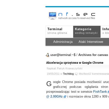
Terminal
Kategorie
Inf
strona główna
według tematyki
o bl
Administracja
Ataki Internetowe
user@terminal:~$
/
Archives for canvas
Akceleracja sprzętowa w Google Chrome
Napisał: Patryk Krawaczyński
19/05/2011 w
Techblog
Możliwość komentowani
G
oogle Chrome posiada możliwość uruch
graficznej podczas oglądania stro
przeprowadzając test w serwisie
FishTank
@ 2.00GHz
i rozmiarze okna 1280 x 909 