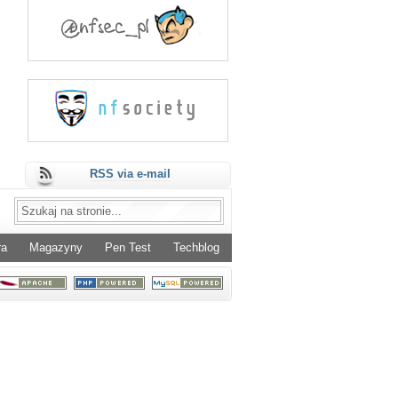
RSS via e-mail
ra
Magazyny
Pen Test
Techblog