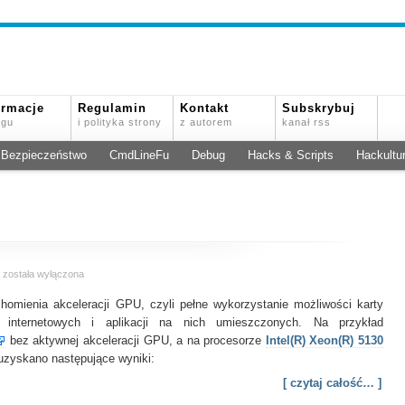
ormacje
Regulamin
Kontakt
Subskrybuj
ogu
i polityka strony
z autorem
kanał rss
Bezpieczeństwo
CmdLineFu
Debug
Hacks & Scripts
Hackultu
Akceleracja
a
została wyłączona
sprzętowa
omienia akceleracji GPU, czyli pełne wykorzystanie możliwości karty
w
Google
n internetowych i aplikacji na nich umieszczonych. Na przykład
Chrome
bez aktywnej akceleracji GPU, a na procesorze
Intel(R) Xeon(R) 5130
uzyskano następujące wyniki:
[ czytaj całość… ]