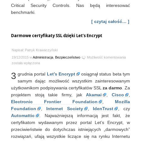
Critical Security Controls. Nas będą interesować
benchmarki.
[ czytaj całość… ]
Darmowe certyfikaty SSL dzięki Let’s Encrypt
Napisał: Patryk Krawaczyński
Darmowe
19/12/2015 w
Administracja
,
Bezpieczeństwo
Możliwość komentowania
certyfikat
została wyłączona
SSL
3
grudnia portal
Let’s Encrypt
osiągnął status beta tym
dzięki
Let’s
samym dając możliwość wszystkim zainteresowanym
Encrypt
użytkownikom podpisywania certyfikatów SSL
za darmo
. Za
projektem stoją takie firmy, jak
Akamai
,
Cisco
,
Electronic Frontier Foundation
,
Mozilla
Foundation
,
Internet Society
,
IdenTrust
, czy
Automattic
. Najważniejszą informacją jest fakt, że
certyfikatom wydawanym przez portal Let’s Encrypt, w
przeciwieństwie do dotychczas istniejących „darmowych”
rozwiązań, ufają wszystkie liczące się na rynku Internetu