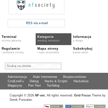
RSS via e-mail
Terminal
Kategorie
Informacje
strona główna
według tematyki
o blogu
Regulamin
Mapa strony
Subskrybuj
i polityka strony
i spis artykułów
kanał atom
Administracja
Ataki Internetowe
Bezpieczeństwo
CmdLineFu
Debug
Hacks & Scripts
Hackultura
Magazyny
Pen Test
Techblog
Copyright © 2026
NF
·
sec
. All rights reserved.
Grid Focus
Theme by
Derek Punsalan.