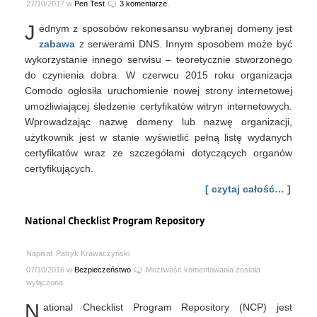
27/10/2017 w
Pen Test
3 komentarze.
J
ednym z sposobów rekonesansu wybranej domeny jest
zabawa
z serwerami DNS. Innym sposobem może być
wykorzystanie innego serwisu – teoretycznie stworzonego
do czynienia dobra. W czerwcu 2015 roku organizacja
Comodo ogłosiła uruchomienie nowej strony internetowej
umożliwiającej śledzenie certyfikatów witryn internetowych.
Wprowadzając nazwę domeny lub nazwę organizacji,
użytkownik jest w stanie wyświetlić pełną listę wydanych
certyfikatów wraz ze szczegółami dotyczących organów
certyfikujących.
[ czytaj całość… ]
National Checklist Program Repository
Napisał: Patryk Krawaczyński
National
07/10/2016 w
Bezpieczeństwo
Możliwość komentowania
została
Checklist
wyłączona
Program
N
ational Checklist Program Repository (NCP) jest
Repository