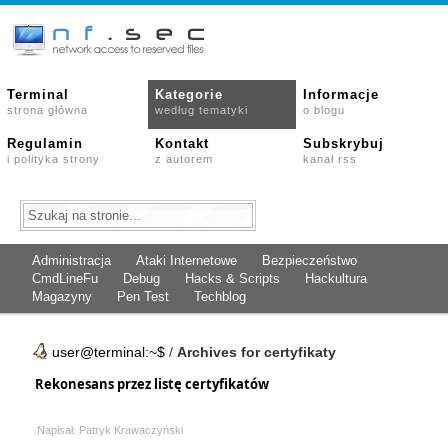
Terminal
Kategorie
Informacje
strona główna
według tematyki
o blogu
Regulamin
Kontakt
Subskrybuj
i polityka strony
z autorem
kanał rss
Administracja
Ataki Internetowe
Bezpieczeństwo
CmdLineFu
Debug
Hacks & Scripts
Hackultura
Magazyny
Pen Test
Techblog
user@terminal:~$
/
Archives for certyfikaty
Rekonesans przez listę certyfikatów
Napisał: Patryk Krawaczyński