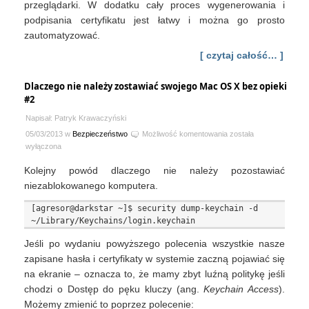
przeglądarki. W dodatku cały proces wygenerowania i
podpisania certyfikatu jest łatwy i można go prosto
zautomatyzować.
[ czytaj całość… ]
Dlaczego nie należy zostawiać swojego Mac OS X bez opieki
#2
Napisał: Patryk Krawaczyński
Dlaczego
05/03/2013 w
Bezpieczeństwo
Możliwość komentowania
została
nie
wyłączona
należy
Kolejny powód dlaczego nie należy pozostawiać
zostawiać
swojego
niezablokowanego komputera.
Mac
[agresor@darkstar ~]$ security dump-keychain -d 
OS
X
bez
Jeśli po wydaniu powyższego polecenia wszystkie nasze
opieki
zapisane hasła i certyfikaty w systemie zaczną pojawiać się
#2
na ekranie – oznacza to, że mamy zbyt luźną politykę jeśli
chodzi o Dostęp do pęku kluczy (ang.
Keychain Access
).
Możemy zmienić to poprzez polecenie: