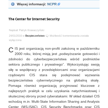
Więcej informacji:
NCPR
The Center for Internet Security
Napisał: Patryk Krawaczyński
The
24/01/2016 w
Bezpieczeństwo
Możliwość komentowania
została
Center
wyłączona
for
C
IS jest organizacją non-profit założoną w październiku
Internet
Security
2000 roku, której misją jest „podwyższanie gotowości i
zdolności do cyberbezpieczeństwa wśród podmiotów
sektora publicznego i prywatnego”. Wykorzystując swoją
siłę w współpracy z przedsiębiorcami oraz organizacjami
rządowymi CIS stara się podejmować wyzwania
bezpieczeństwa cybernetycznego na globalną skalę.
Pomaga również organizacją przyjmować kluczowe z
najlepszych praktyk w celu uzyskania natychmiastowej i
skutecznej obrony przed cyberatakami. W skład działań CIS
wchodzą m.in. Multi-State Information Sharing and Analysis
Center (MS-ISAC), CIS Security Benchmarks oraz CIS