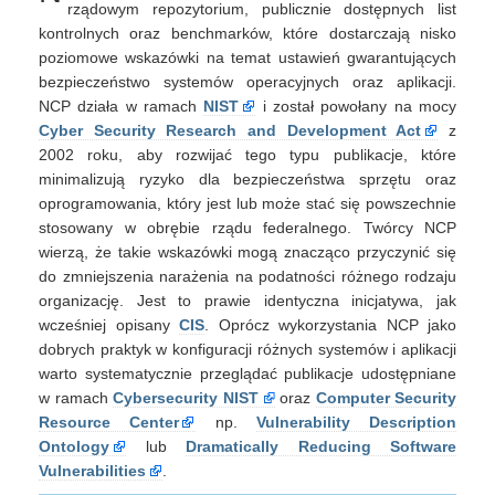
rządowym repozytorium, publicznie dostępnych list
kontrolnych oraz benchmarków, które dostarczają nisko
poziomowe wskazówki na temat ustawień gwarantujących
bezpieczeństwo systemów operacyjnych oraz aplikacji.
NCP działa w ramach
NIST
i został powołany na mocy
Cyber Security Research and Development Act
z
2002 roku, aby rozwijać tego typu publikacje, które
minimalizują ryzyko dla bezpieczeństwa sprzętu oraz
oprogramowania, który jest lub może stać się powszechnie
stosowany w obrębie rządu federalnego. Twórcy NCP
wierzą, że takie wskazówki mogą znacząco przyczynić się
do zmniejszenia narażenia na podatności różnego rodzaju
organizację. Jest to prawie identyczna inicjatywa, jak
wcześniej opisany
CIS
. Oprócz wykorzystania NCP jako
dobrych praktyk w konfiguracji różnych systemów i aplikacji
warto systematycznie przeglądać publikacje udostępniane
w ramach
Cybersecurity NIST
oraz
Computer Security
Resource Center
np.
Vulnerability Description
Ontology
lub
Dramatically Reducing Software
Vulnerabilities
.