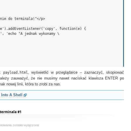
nie do terminala!"</p>

e').addEventListener('copy', function(e) {

', 'echo "A jednak wykonamy \

ik
payload.html
, wyświetlić w przeglądarce – zaznaczyć, skopiować
. Należy zauważyć, że nie musimy nawet naciskać klawisza ENTER po
k nowej linii, która to zrobi za nas.
 Into A Shell
 terminala #1
Niebezpieczne
ntowania
została wyłączona
kopiuj