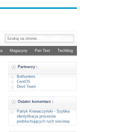
ra
Magazyny
Pen Test
Techblog
Partnerzy :
Bothunters
CentOS
Devil Team
Ostatni komentarz :
Patryk Krawaczyński
-
Szybka
identyfikacja procesów
podsłuchujących ruch sieciowy