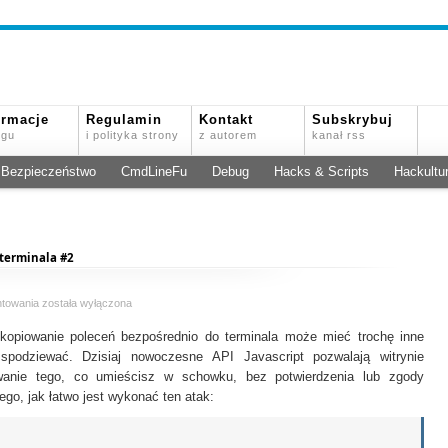
ormacje
Regulamin
Kontakt
Subskrybuj
ogu
i polityka strony
z autorem
kanał rss
Bezpieczeństwo
CmdLineFu
Debug
Hacks & Scripts
Hackultu
 terminala #2
Niebezpieczne
ntowania
została wyłączona
kopiuj
kopiowanie poleceń bezpośrednio do terminala może mieć trochę inne
/
wklej
podziewać. Dzisiaj nowoczesne API Javascript pozwalają witrynie
z
owanie tego, co umieścisz w schowku, bez potwierdzenia lub zgody
Internetu
ego, jak łatwo jest wykonać ten atak:
do
terminala
#2