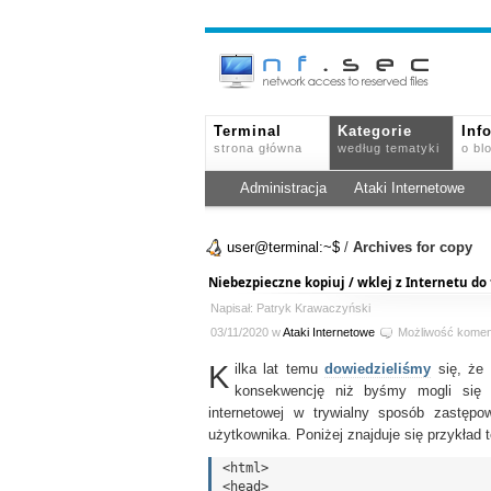
Terminal
Kategorie
Inf
strona główna
według tematyki
o bl
Administracja
Ataki Internetowe
user@terminal:~$
/
Archives for copy
Niebezpieczne kopiuj / wklej z Internetu do
Napisał: Patryk Krawaczyński
03/11/2020 w
Ataki Internetowe
Możliwość kome
K
ilka lat temu
dowiedzieliśmy
się, że 
konsekwencję niż byśmy mogli się s
internetowej w trywialny sposób zastęp
użytkownika. Poniżej znajduje się przykład t
<html>

<head>
