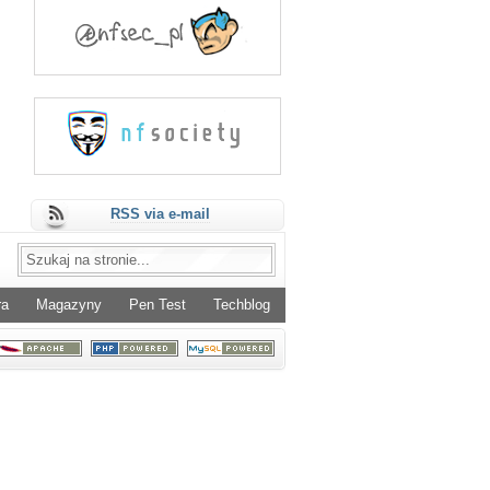
RSS via e-mail
ra
Magazyny
Pen Test
Techblog