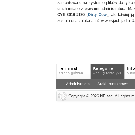
zamontowane na systemie plików do tylko
uruchamiane z prawami administratora. Max
CVE-2016-5195
„
Dirty Cow
„, ale łatwiej
została ona załatana już w wersjach jądra:
5
Terminal
Kategorie
Inf
strona główna
według tematyki
o bl
Administracja
Ataki Internetowe
Copyright © 2026
NF
·
sec
. All rights 