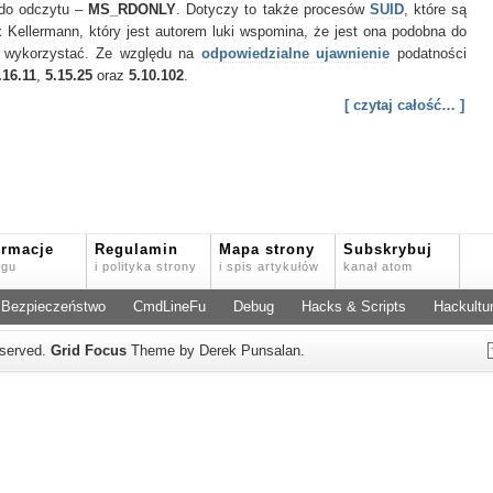
 do odczytu –
MS_RDONLY
. Dotyczy to także procesów
SUID
, które są
 Kellermann, który jest autorem luki wspomina, że jest ona podobna do
 ją wykorzystać. Ze względu na
odpowiedzialne ujawnienie
podatności
.16.11
,
5.15.25
oraz
5.10.102
.
[ czytaj całość… ]
ormacje
Regulamin
Mapa strony
Subskrybuj
ogu
i polityka strony
i spis artykułów
kanał atom
Bezpieczeństwo
CmdLineFu
Debug
Hacks & Scripts
Hackultu
reserved.
Grid Focus
Theme by Derek Punsalan.