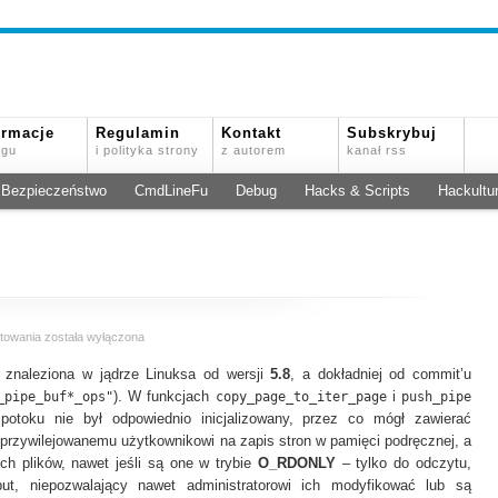
ormacje
Regulamin
Kontakt
Subskrybuj
ogu
i polityka strony
z autorem
kanał rss
Bezpieczeństwo
CmdLineFu
Debug
Hacks & Scripts
Hackultu
Brudny
towania
została wyłączona
potok
 znaleziona w jądrze Linuksa od wersji
–
5.8
, a dokładniej od commit’u
CVE-
_pipe_buf*_ops"
). W funkcjach
copy_page_to_iter_page
i
push_pipe
2022-
potoku nie był odpowiednio inicjalizowany, przez co mógł zawierać
0847
euprzywilejowanemu użytkownikowi na zapis stron w pamięci podręcznej, a
 plików, nawet jeśli są one w trybie
O_RDONLY
– tylko do odczytu,
but, niepozwalający nawet administratorowi ich modyfikować lub są