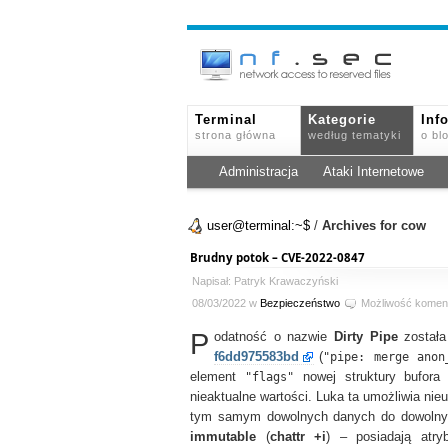
Terminal
Kategorie
Inf
strona główna
według tematyki
o bl
Administracja
Ataki Internetowe
user@terminal:~$
/
Archives for cow
Brudny potok – CVE-2022-0847
Napisał: Patryk Krawaczyński
08/03/2022 w
Bezpieczeństwo
Możliwość komen
P
odatność o nazwie
Dirty Pipe
została
f6dd975583bd
(
"pipe: merge anon
element
"flags"
nowej struktury bufora 
nieaktualne wartości. Luka ta umożliwia ni
tym samym dowolnych danych do dowolnych
immutable
(
chattr +i
) – posiadają atry