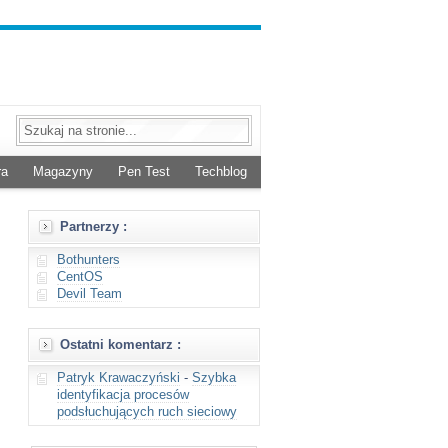
ra
Magazyny
Pen Test
Techblog
Partnerzy :
Bothunters
CentOS
Devil Team
Ostatni komentarz :
Patryk Krawaczyński
-
Szybka
identyfikacja procesów
podsłuchujących ruch sieciowy