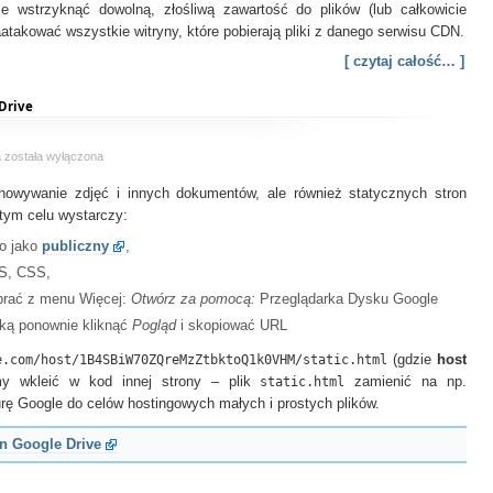
 wstrzyknąć dowolną, złośliwą zawartość do plików (lub całkowicie
aatakować wszystkie witryny, które pobierają pliki z danego serwisu CDN.
[ czytaj całość… ]
 Drive
Hosting
a
została wyłączona
statycznych
chowywanie zdjęć i innych dokumentów, ale również statycznych stron
stron
i
tym celu wystarczy:
treści
go jako
publiczny
,
w
Google
JS, CSS,
Drive
brać z menu Więcej:
Otwórz za pomocą:
Przeglądarka Dysku Google
rką ponownie kliknąć
Pogląd
i skopiować URL
e.com/host/1B4SBiW70ZQreMzZtbktoQ1k0VHM/static.html
(gdzie
host
my wkleić w kod innej strony – plik
static.html
zamienić na np.
turę Google do celów hostingowych małych i prostych plików.
n Google Drive