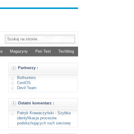
ra
Magazyny
Pen Test
Techblog
Partnerzy :
Bothunters
CentOS
Devil Team
Ostatni komentarz :
Patryk Krawaczyński
-
Szybka
identyfikacja procesów
podsłuchujących ruch sieciowy