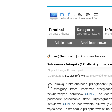
Terminal
Kategorie
Inf
strona główna
według tematyki
o bl
Administracja
Ataki Internetowe
user@terminal:~$
/
Archives for css
Subresource Integrity (SRI) dla skryptów Jav
Napisał: Patryk Krawaczyński
21/10/2021 w
Bezpieczeństwo
Możliwość komen
C
iekawą funkcjonalność przeglądarek p
Intergrity
, która umożliwia przegląd
zewnętrznych serwisów
CDN
) są dost
podstawie porównania skrótu kryptograf
serwisów
CDN
do hostowania plików (s
wydajność i oszczędzić przepustowość na s