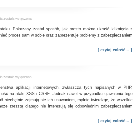
Clickjacking
ia
została wyłączona
–
ataku. Pokazany został sposób, jak prosto można ukraść kliknięcia z
groźny
link
umieć proces sam w sobie oraz zaprezentuje problemy z zabezpieczaniem
[ czytaj całość… ]
Niebezpieczeństwa
ia
została wyłączona
ataków
eństwa aplikacji internetowych, zwłaszcza tych napisanych w PHP,
XSS
i
ność na ataki XSS i CSRF. Jednak nawet w przypadku ujawnienia tego
CSRF
gół niechętnie zajmują się ich usuwaniem, mylnie twierdząc, że wszelkie
może zresztą dlatego nie interesują się odpowiednim zabezpieczaniem
[ czytaj całość… ]