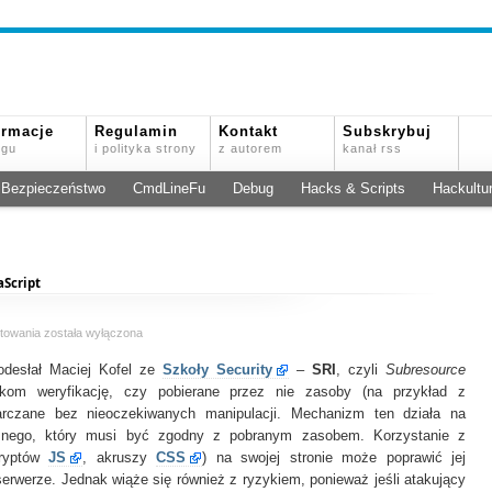
ormacje
Regulamin
Kontakt
Subskrybuj
ogu
i polityka strony
z autorem
kanał rss
Bezpieczeństwo
CmdLineFu
Debug
Hacks & Scripts
Hackultu
aScript
Subresource
towania
została wyłączona
Integrity
odesłał Maciej Kofel ze
(SRI)
Szkoły Security
–
SRI
, czyli
Subresource
dla
arkom weryfikację, czy pobierane przez nie zasoby (na przykład z
skryptów
arczane bez nieoczekiwanych manipulacji. Mechanizm ten działa na
JavaScript
icznego, który musi być zgodny z pobranym zasobem. Korzystanie z
kryptów
JS
, akruszy
CSS
) na swojej stronie może poprawić jej
erwerze. Jednak wiąże się również z ryzykiem, ponieważ jeśli atakujący