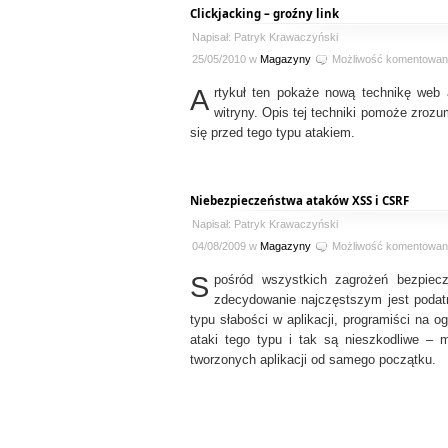
Clickjacking – groźny link
Napisał: Patryk Krawaczyński
25/05/2010 w
Magazyny
Możliwość komentowan
A
rtykuł ten pokaże nową technikę web 
witryny. Opis tej techniki pomoże zroz
się przed tego typu atakiem.
Niebezpieczeństwa ataków XSS i CSRF
Napisał: Patryk Krawaczyński
04/08/2009 w
Magazyny
Możliwość komentowan
S
pośród wszystkich zagrożeń bezpiecz
zdecydowanie najczęstszym jest podat
typu słabości w aplikacji, programiści na o
ataki tego typu i tak są nieszkodliwe – 
tworzonych aplikacji od samego początku.