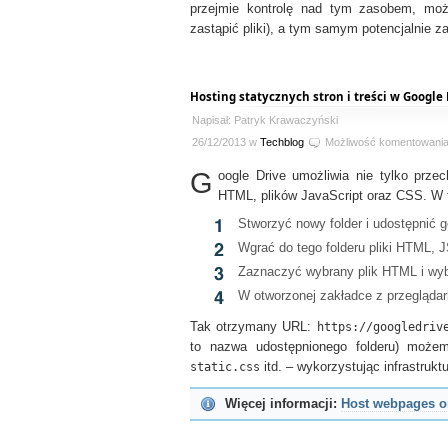
przejmie kontrolę nad tym zasobem, może
zastąpić pliki), a tym samym potencjalnie z
Hosting statycznych stron i treści w Google
Napisał: Patryk Krawaczyński
26/12/2013 w
Techblog
Możliwość komentowani
G
oogle Drive umożliwia nie tylko prze
HTML, plików JavaScript oraz CSS. W 
Stworzyć nowy folder i udostępnić 
Wgrać do tego folderu pliki HTML, 
Zaznaczyć wybrany plik HTML i wy
W otworzonej zakładce z przegląda
Tak otrzymany URL:
https://googledriv
to nazwa udostępnionego folderu) może
static.css
itd. – wykorzystując infrastruk
Więcej informacji:
Host webpages o