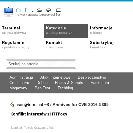
Terminal
Kategorie
Informacje
strona główna
według tematyki
o blogu
Regulamin
Kontakt
Subskrybuj
i polityka strony
z autorem
kanał rss
Administracja
Ataki Internetowe
Bezpieczeństwo
CmdLineFu
Debug
Hacks & Scripts
Hackultura
Magazyny
Pen Test
Techblog
user@terminal:~$
/
Archives for CVE-2016-5385
Konflikt interesów z HTTPoxy
Napisał: Patryk Krawaczyński