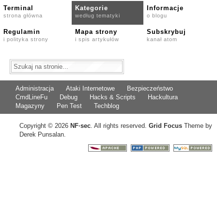
Terminal
Kategorie
Informacje
strona główna
według tematyki
o blogu
Regulamin
Mapa strony
Subskrybuj
i polityka strony
i spis artykułów
kanał atom
Administracja
Ataki Internetowe
Bezpieczeństwo
CmdLineFu
Debug
Hacks & Scripts
Hackultura
Magazyny
Pen Test
Techblog
Copyright © 2026
NF
·
sec
. All rights reserved.
Grid Focus
Theme by
Derek Punsalan.