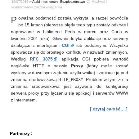
19/07/2016 w
Ataki Internetowe
,
Bezpieczeństwo
Możliwość
Konflikt
komentowania
została wyłączona
interesów
P
oważna podatność została wykryta, a raczej powróciła
z
HTTPoxy
po 15 latach (pierwsze błędy tego typu zostały odkryte i
naprawione w bibliotece Perla w marcu oraz Curla w
kwietniu 2001 roku). Głównie dotyka aplikacje oraz serwery
działające z interfejsami
CGI
lub podobnymi. Wszystko
sprowadza się do prostego konfliktu w nazwach zmiennych.
Według
RFC 3875
aplikacja CGI pobiera wartość
nagłówka HTTP o nazwie
Proxy
(który może zostać
wysłany w dowolnym żądaniu użytkownika) i zapisuje ją pod
zmienną środowiskową
HTTP_PROXY
. Problem w tym, że ta
zmienna środowiskowa jest używana do konfiguracji
serwera proxy przy łączeniu się aplikacji i serwerów WWW
z Internetem.
[ czytaj całość… ]
Partnerzy :