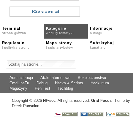
RSS via e-mail
Terminal
Kategorie
Informacje
strona główna
według tematyki
o blogu
Regulamin
Mapa strony
Subskrybuj
i polityka strony
i spis artykułów
kanał atom
Administracja
Ataki Internetowe
Bezpieczeństwo
CmdLineFu
Debug
Hacks & Scripts
Hackultura
Magazyny
Pen Test
Techblog
Copyright © 2026
NF
·
sec
. All rights reserved.
Grid Focus
Theme by
Derek Punsalan.