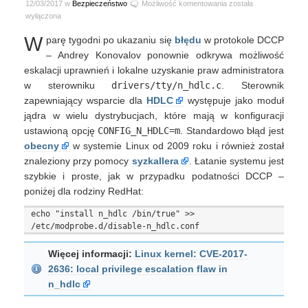
Linux
12/03/2017 w
Bezpieczeństwo
Możliwość komentowania
została
–
wyłączona
lokalna
W
parę tygodni po ukazaniu się
błędu
w protokole DCCP
eskalacja
uprawnień
– Andrey Konovalov ponownie odkrywa możliwość
w
eskalacji uprawnień i lokalne uzyskanie praw administratora
n_hdlc
w sterowniku
drivers/tty/n_hdlc.c
. Sterownik
zapewniający wsparcie dla
HDLC
występuje jako moduł
jądra w wielu dystrybucjach, które mają w konfiguracji
ustawioną opcję
CONFIG_N_HDLC=m
. Standardowo błąd jest
obecny
w systemie Linux od 2009 roku i również został
znaleziony przy pomocy
syzkallera
. Łatanie systemu jest
szybkie i proste, jak w przypadku podatności DCCP –
poniżej dla rodziny RedHat:
echo "install n_hdlc /bin/true" >> 
Więcej informacji:
Linux kernel: CVE-2017-
2636: local privilege escalation flaw in
n_hdlc