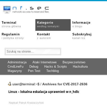
Terminal
Kategorie
Informacje
strona główna
według tematyki
o blogu
Regulamin
Kontakt
Subskrybuj
i polityka strony
z autorem
kanał rss
Administracja
Ataki Internetowe
Bezpieczeństwo
CmdLineFu
Debug
Hacks & Scripts
Hackultura
Magazyny
Pen Test
Techblog
user@terminal:~$
/
Archives for CVE-2017-2636
Linux – lokalna eskalacja uprawnień w n_hdlc
Napisał: Patryk Krawaczyński