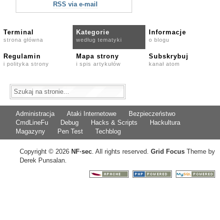
RSS via e-mail
Terminal
Kategorie
Informacje
strona główna
według tematyki
o blogu
Regulamin
Mapa strony
Subskrybuj
i polityka strony
i spis artykułów
kanał atom
Administracja
Ataki Internetowe
Bezpieczeństwo
CmdLineFu
Debug
Hacks & Scripts
Hackultura
Magazyny
Pen Test
Techblog
Copyright © 2026
NF
·
sec
. All rights reserved.
Grid Focus
Theme by
Derek Punsalan.