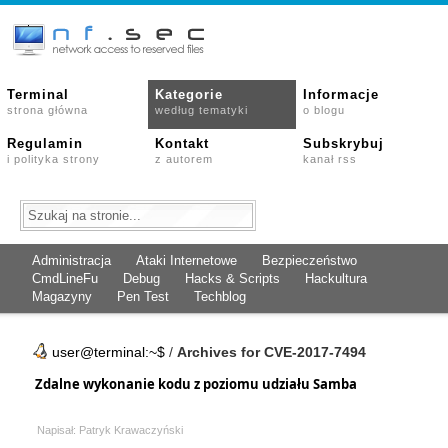
Terminal
Kategorie
Informacje
strona główna
według tematyki
o blogu
Regulamin
Kontakt
Subskrybuj
i polityka strony
z autorem
kanał rss
Administracja
Ataki Internetowe
Bezpieczeństwo
CmdLineFu
Debug
Hacks & Scripts
Hackultura
Magazyny
Pen Test
Techblog
user@terminal:~$
/
Archives for CVE-2017-7494
Zdalne wykonanie kodu z poziomu udziału Samba
Napisał: Patryk Krawaczyński