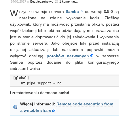
24/05/2017 w
Bezpieczeństwo
1 komentarz.
W
szystkie wersje serwera
Samba
od wersji
3.5.0
są
narażone na zdalne wykonanie kodu. Złośliwy
użytkownik, który ma możliwość przesłania pliku w postaci
współdzielonej biblioteki na udział dający mu prawa zapisu
jest w stanie doprowadzić do jej załadowania i wykonania
po stronie serwera. Jako obejście luki przed instalacją
oficjalnej aktualizacji lub nałożeniem poprawki można
wyłączyć obsługę
potoków nazwanych
w serwerze
Samba poprzez dodanie do pliku konfiguracyjnego
smb.conf
wpisu:
[global]

i zrestartowaniu daemona
smbd
.
Więcej informacji:
Remote code execution from
a writable share