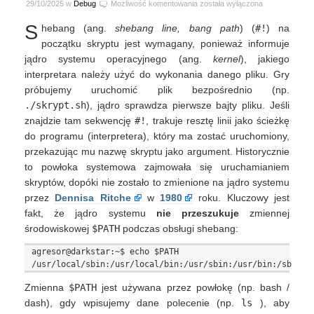
Dlaczego
29/10/2025 w
Debug
Możliwość komentowania
została wyłączona
shebang
S
hebang (ang.
shebang line, bang path
) (
#!
) na
ma
pełną
początku skryptu jest wymagany, ponieważ informuje
ścieżkę?
jądro systemu operacyjnego (ang.
kernel
), jakiego
interpretara należy użyć do wykonania danego pliku. Gry
próbujemy uruchomić plik bezpośrednio (np.
./skrypt.sh
), jądro sprawdza pierwsze bajty pliku. Jeśli
znajdzie tam sekwencję
#!
, trakuje resztę linii jako ścieżkę
do programu (interpretera), który ma zostać uruchomiony,
przekazując mu nazwę skryptu jako argument. Historycznie
to powłoka systemowa zajmowała się uruchamianiem
skryptów, dopóki nie zostało to zmienione na jądro systemu
przez
Dennisa Ritche
w
1980
roku. Kluczowy jest
fakt, że jądro systemu
nie przeszukuje
zmiennej
środowiskowej
$PATH
podczas obsługi shebang:
agresor@darkstar:~$ echo $PATH

Zmienna
$PATH
jest używana przez powłokę (np. bash /
dash), gdy wpisujemy dane polecenie (np.
ls
), aby