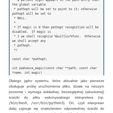
 * a percent sign) appears in the path entry then 
the global variable

 * pathopt will be set to point to it; otherwise 
pathopt will be set to

 * NULL.

 *

 * If magic is 0 then pathopt recognition will be 
disabled.  If magic is

 * 1 we shall recognise %builtin/%func.  Otherwise 
we shall accept any

 * pathopt.

 */

const char *pathopt;

int padvance_magic(const char **path, const char 
Dlatego jądro systemu, które aktualnie jako pierwsze
obsługuje próbę uruchomienia pliku, działa na niższym
poziomie i wymaga dokładnej, bezwzględnej (absolutnej)
ścieżki do pliku wykonywalnego interpretera (np.
/bin/bash
,
/usr/bin/python3
). On, czyli interpreter
dalej zajmuje się znalezieniem odpowiedniej ścieżki do