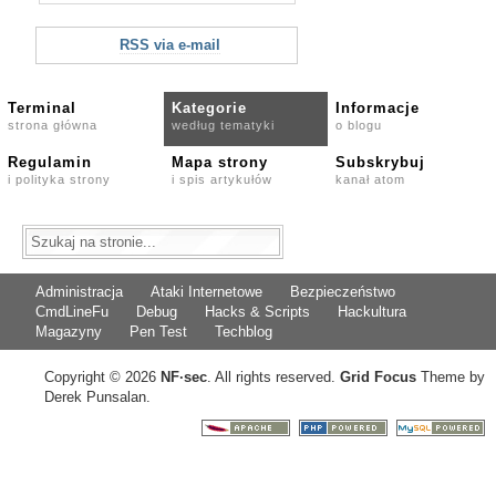
RSS via e-mail
Terminal
Kategorie
Informacje
strona główna
według tematyki
o blogu
Regulamin
Mapa strony
Subskrybuj
i polityka strony
i spis artykułów
kanał atom
Administracja
Ataki Internetowe
Bezpieczeństwo
CmdLineFu
Debug
Hacks & Scripts
Hackultura
Magazyny
Pen Test
Techblog
Copyright © 2026
NF
·
sec
. All rights reserved.
Grid Focus
Theme by
Derek Punsalan.