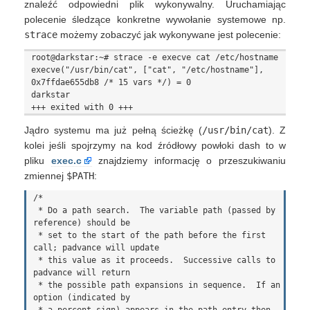
znaleźć odpowiedni plik wykonywalny. Uruchamiając
polecenie śledzące konkretne wywołanie systemowe np.
strace
możemy zobaczyć jak wykonywane jest polecenie:
root@darkstar:~# strace -e execve cat /etc/hostname

execve("/usr/bin/cat", ["cat", "/etc/hostname"], 
0x7ffdae655db8 /* 15 vars */) = 0

darkstar

Jądro systemu ma już pełną ścieżkę (
/usr/bin/cat
). Z
kolei jeśli spojrzymy na kod źródłowy powłoki dash to w
pliku
exec.c
znajdziemy informację o przeszukiwaniu
zmiennej
$PATH
:
/*

 * Do a path search.  The variable path (passed by 
reference) should be

 * set to the start of the path before the first 
call; padvance will update

 * this value as it proceeds.  Successive calls to 
padvance will return

 * the possible path expansions in sequence.  If an 
option (indicated by
