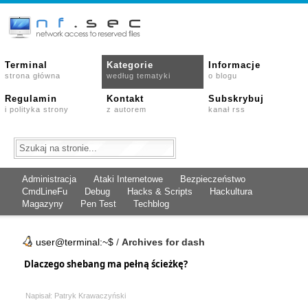
Terminal
Kategorie
Informacje
strona główna
według tematyki
o blogu
Regulamin
Kontakt
Subskrybuj
i polityka strony
z autorem
kanał rss
Administracja
Ataki Internetowe
Bezpieczeństwo
CmdLineFu
Debug
Hacks & Scripts
Hackultura
Magazyny
Pen Test
Techblog
user@terminal:~$
/
Archives for dash
Dlaczego shebang ma pełną ścieżkę?
Napisał: Patryk Krawaczyński