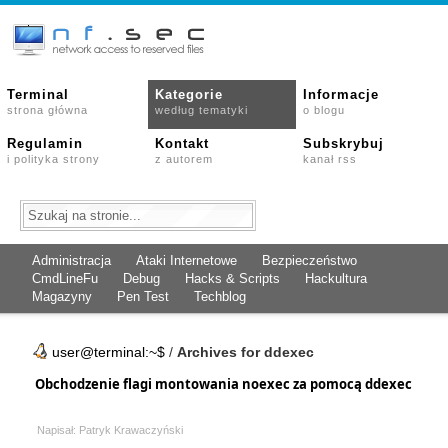
Terminal
Kategorie
Informacje
strona główna
według tematyki
o blogu
Regulamin
Kontakt
Subskrybuj
i polityka strony
z autorem
kanał rss
Administracja
Ataki Internetowe
Bezpieczeństwo
CmdLineFu
Debug
Hacks & Scripts
Hackultura
Magazyny
Pen Test
Techblog
user@terminal:~$
/
Archives for ddexec
Obchodzenie flagi montowania noexec za pomocą ddexec
Napisał: Patryk Krawaczyński