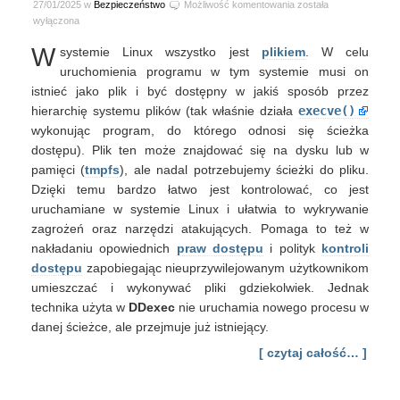
Obchodzenie
27/01/2025 w
Bezpieczeństwo
Możliwość komentowania
została
flagi
wyłączona
montowania
W
systemie Linux wszystko jest
plikiem
. W celu
noexec
za
uruchomienia programu w tym systemie musi on
pomocą
istnieć jako plik i być dostępny w jakiś sposób przez
ddexec
hierarchię systemu plików (tak właśnie działa
execve()
wykonując program, do którego odnosi się ścieżka
dostępu). Plik ten może znajdować się na dysku lub w
pamięci (
tmpfs
), ale nadal potrzebujemy ścieżki do pliku.
Dzięki temu bardzo łatwo jest kontrolować, co jest
uruchamiane w systemie Linux i ułatwia to wykrywanie
zagrożeń oraz narzędzi atakujących. Pomaga to też w
nakładaniu opowiednich
praw dostępu
i polityk
kontroli
dostępu
zapobiegając nieuprzywilejowanym użytkownikom
umieszczać i wykonywać pliki gdziekolwiek. Jednak
technika użyta w
DDexec
nie uruchamia nowego procesu w
danej ścieżce, ale przejmuje już istniejący.
[ czytaj całość… ]