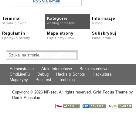
RSS via e-mail
Terminal
Kategorie
Informacje
strona główna
według tematyki
o blogu
Regulamin
Mapa strony
Subskrybuj
i polityka strony
i spis artykułów
kanał atom
Administracja
Ataki Internetowe
Bezpieczeństwo
CmdLineFu
Debug
Hacks & Scripts
Hackultura
Magazyny
Pen Test
Techblog
Copyright © 2026
NF
·
sec
. All rights reserved.
Grid Focus
Theme by
Derek Punsalan.