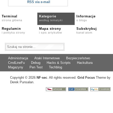
RSS via e-mail
Terminal
Kategorie
Informacje
strona główna
według tematyki
o blogu
Regulamin
Mapa strony
Subskrybuj
i polityka strony
i spis artykułów
kanał atom
Administracja
Ataki Internetowe
Bezpieczeństwo
CmdLineFu
Debug
Hacks & Scripts
Hackultura
Magazyny
Pen Test
Techblog
Copyright © 2026
NF
·
sec
. All rights reserved.
Grid Focus
Theme by
Derek Punsalan.