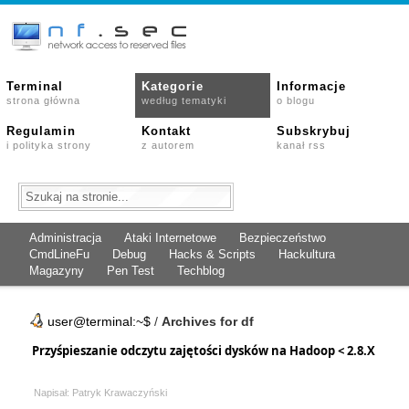
Terminal
Kategorie
Informacje
strona główna
według tematyki
o blogu
Regulamin
Kontakt
Subskrybuj
i polityka strony
z autorem
kanał rss
Administracja
Ataki Internetowe
Bezpieczeństwo
CmdLineFu
Debug
Hacks & Scripts
Hackultura
Magazyny
Pen Test
Techblog
user@terminal:~$
/
Archives for df
Przyśpieszanie odczytu zajętości dysków na Hadoop < 2.8.X
Napisał: Patryk Krawaczyński