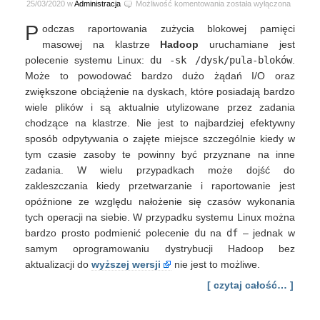
Przyśpieszanie
25/03/2020 w
Administracja
Możliwość komentowania
została wyłączona
odczytu
P
odczas raportowania zużycia blokowej pamięci
zajętości
dysków
masowej na klastrze
Hadoop
uruchamiane jest
na
polecenie systemu Linux:
du -sk /dysk/pula-bloków
.
Hadoop
Może to powodować bardzo dużo żądań I/O oraz
<
zwiększone obciążenie na dyskach, które posiadają bardzo
2.8.X
wiele plików i są aktualnie utylizowane przez zadania
chodzące na klastrze. Nie jest to najbardziej efektywny
sposób odpytywania o zajęte miejsce szczególnie kiedy w
tym czasie zasoby te powinny być przyznane na inne
zadania. W wielu przypadkach może dojść do
zakleszczania kiedy przetwarzanie i raportowanie jest
opóźnione ze względu nałożenie się czasów wykonania
tych operacji na siebie. W przypadku systemu Linux można
bardzo prosto podmienić polecenie
du
na
df
– jednak w
samym oprogramowaniu dystrybucji Hadoop bez
aktualizacji do
wyższej wersji
nie jest to możliwe.
[ czytaj całość… ]