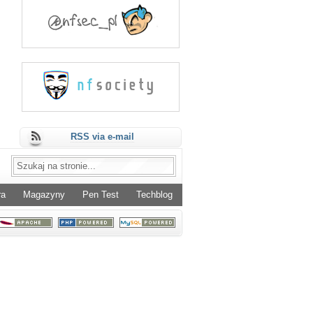
RSS via e-mail
ra
Magazyny
Pen Test
Techblog