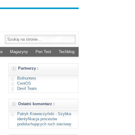
ra
Magazyny
Pen Test
Techblog
Partnerzy :
Bothunters
CentOS
Devil Team
Ostatni komentarz :
Patryk Krawaczyński
-
Szybka
identyfikacja procesów
podsłuchujących ruch sieciowy