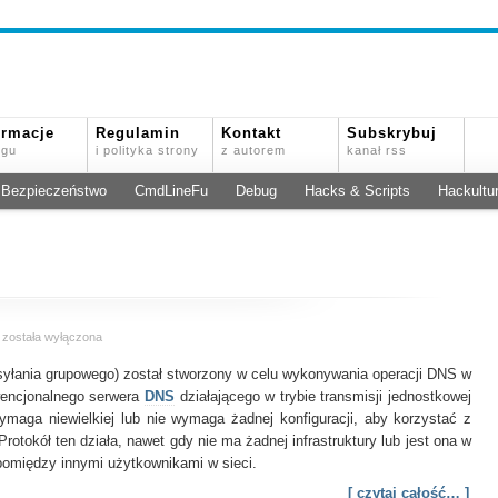
ormacje
Regulamin
Kontakt
Subskrybuj
ogu
i polityka strony
z autorem
kanał rss
Bezpieczeństwo
CmdLineFu
Debug
Hacks & Scripts
Hackultu
Kroniki
a
została wyłączona
Shodana:
syłania grupowego) został stworzony w celu wykonywania operacji DNS w
mDNS
wencjonalnego serwera
DNS
działającego w trybie transmisji jednostkowej
maga niewielkiej lub nie wymaga żadnej konfiguracji, aby korzystać z
rotokół ten działa, nawet gdy nie ma żadnej infrastruktury lub jest ona w
pomiędzy innymi użytkownikami w sieci.
[ czytaj całość… ]