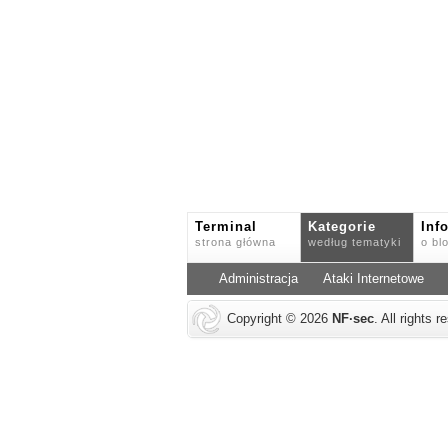
Terminal
Kategorie
Inf
strona główna
według tematyki
o bl
Administracja
Ataki Internetowe
Copyright © 2026
NF
·
sec
. All rights 