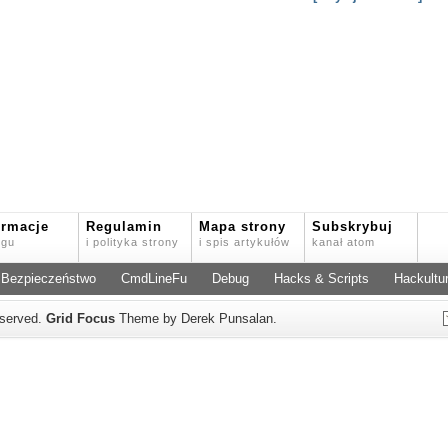
ormacje
Regulamin
Mapa strony
Subskrybuj
ogu
i polityka strony
i spis artykułów
kanał atom
Bezpieczeństwo
CmdLineFu
Debug
Hacks & Scripts
Hackultu
reserved.
Grid Focus
Theme by Derek Punsalan.