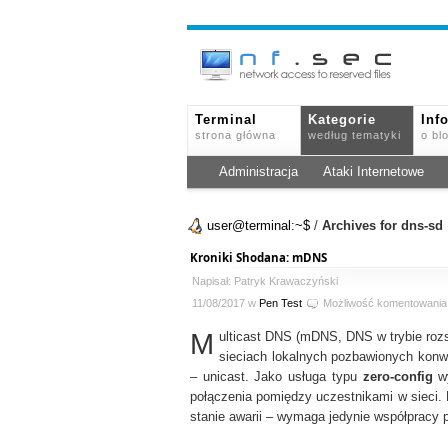
Terminal
Kategorie
Inf
strona główna
według tematyki
o bl
Administracja
Ataki Internetowe
user@terminal:~$
/
Archives for dns-sd
Kroniki Shodana: mDNS
Napisał: Patryk Krawaczyński
11/08/2017 w
Pen Test
Możliwość komentowani
M
ulticast DNS (mDNS, DNS w trybie roz
sieciach lokalnych pozbawionych kon
– unicast. Jako usługa typu
zero-config
wy
połączenia pomiędzy uczestnikami w sieci. P
stanie awarii – wymaga jedynie współpracy 