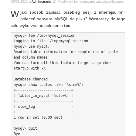
Logowanie
03/08/2012 w
Administracja
Możliwość komentowania
została wyłączona
do
W
jaki sposób zapisać przebieg sesji z interfejsu linii
pliku
sesji
poleceń serwera MySQL do pliku? Wystarczy do tego
MySQL
celu wykorzystać polecenie
tee
:
mysql> tee /tmp/mysql_session

Logging to file '/tmp/mysql_session'

mysql> use mysql;

Reading table information for completion of table 
and column names

You can turn off this feature to get a quicker 
startup with -A

Database changed

mysql> show tables like '%slow%';

+--------------------------+

| Tables_in_mysql (%slow%) |

+--------------------------+

| slow_log                 |

+--------------------------+

1 row in set (0.00 sec)

mysql> quit;
