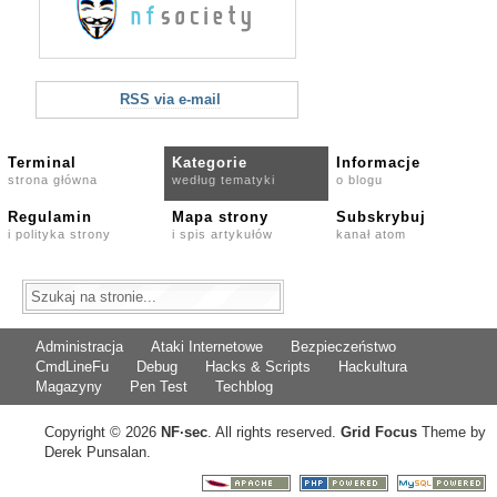
RSS via e-mail
Terminal
Kategorie
Informacje
strona główna
według tematyki
o blogu
Regulamin
Mapa strony
Subskrybuj
i polityka strony
i spis artykułów
kanał atom
Administracja
Ataki Internetowe
Bezpieczeństwo
CmdLineFu
Debug
Hacks & Scripts
Hackultura
Magazyny
Pen Test
Techblog
Copyright © 2026
NF
·
sec
. All rights reserved.
Grid Focus
Theme by
Derek Punsalan.