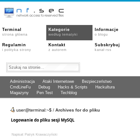
Terminal
Kategorie
Informacje
strona główna
według tematyki
o blogu
Regulamin
Kontakt
Subskrybuj
i polityka strony
z autorem
kanał rss
Administracja
Ataki Internetowe
Bezpieczeństwo
CmdLineFu
Debug
Hacks & Scripts
Hackultura
Magazyny
Pen Test
Techblog
user@terminal:~$
/
Archives for do pliku
Logowanie do pliku sesji MySQL
Napisał: Patryk Krawaczyński