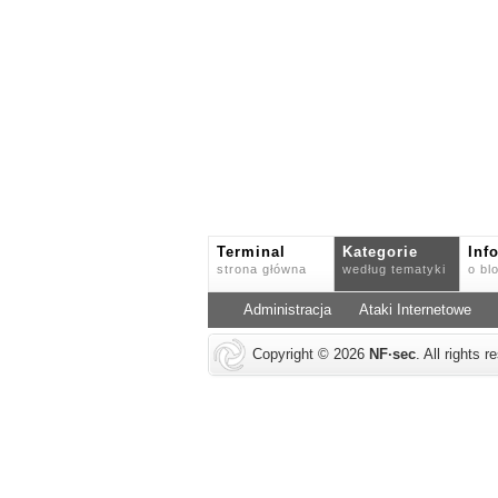
Terminal
Kategorie
Inf
strona główna
według tematyki
o bl
Administracja
Ataki Internetowe
Copyright © 2026
NF
·
sec
. All rights 