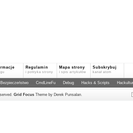
ormacje
Regulamin
Mapa strony
Subskrybuj
ogu
i polityka strony
i spis artykułów
kanał atom
Bezpieczeństwo
CmdLineFu
Debug
Hacks & Scripts
Hackultu
reserved.
Grid Focus
Theme by Derek Punsalan.