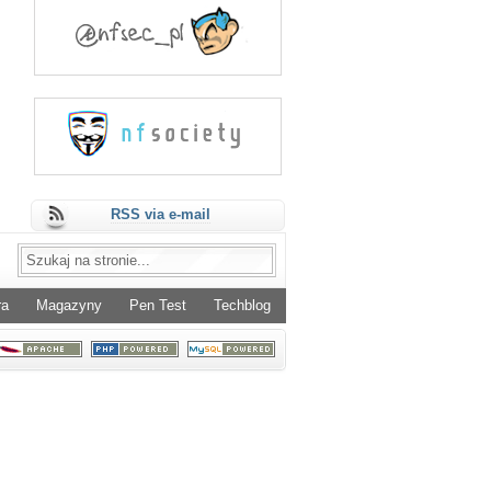
RSS via e-mail
ra
Magazyny
Pen Test
Techblog