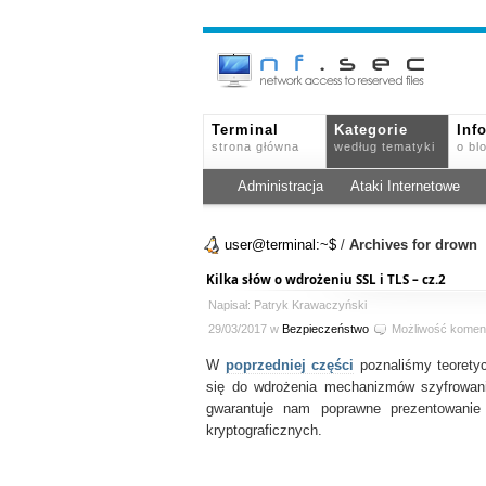
Terminal
Kategorie
Inf
strona główna
według tematyki
o bl
Administracja
Ataki Internetowe
user@terminal:~$
/
Archives for drown
Kilka słów o wdrożeniu SSL i TLS – cz.2
Napisał: Patryk Krawaczyński
29/03/2017 w
Bezpieczeństwo
Możliwość komen
W
poprzedniej części
poznaliśmy teoretyc
się do wdrożenia mechanizmów szyfrowania
gwarantuje nam poprawne prezentowanie
kryptograficznych.