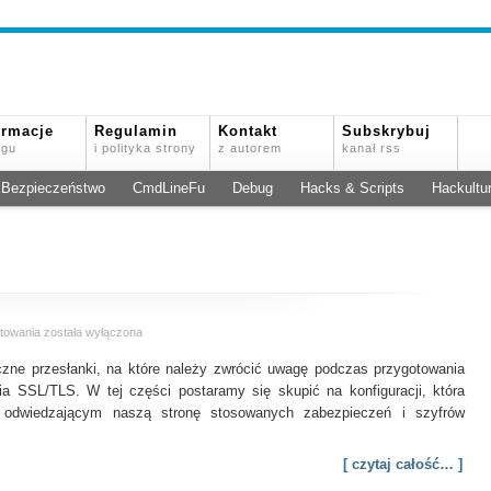
ormacje
Regulamin
Kontakt
Subskrybuj
ogu
i polityka strony
z autorem
kanał rss
Bezpieczeństwo
CmdLineFu
Debug
Hacks & Scripts
Hackultu
Kilka
towania
została wyłączona
słów
zne przesłanki, na które należy zwrócić uwagę podczas przygotowania
o
wdrożeniu
 SSL/TLS. W tej części postaramy się skupić na konfiguracji, która
SSL
 odwiedzającym naszą stronę stosowanych zabezpieczeń i szyfrów
i
TLS
–
[ czytaj całość… ]
cz.2