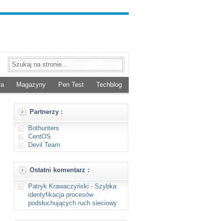
ra
Magazyny
Pen Test
Techblog
Partnerzy :
Bothunters
CentOS
Devil Team
Ostatni komentarz :
Patryk Krawaczyński
-
Szybka
identyfikacja procesów
podsłuchujących ruch sieciowy