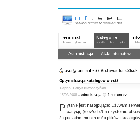
Terminal
Kategorie
Inf
strona główna
według tematyki
o bl
Administracja
Ataki Internetowe
user@terminal:~$
/
Archives for e2fsck
Optymalizacja katalogów w ext3
Napisał: Patryk Krawaczyński
15/02/2008 w
Administracja
1 komentarz.
P
ytanie jest następujące: Używam serwer
partycję (/dev/sdb2) na systemie pli
że posiadam na nim dużo plików i katalogów 