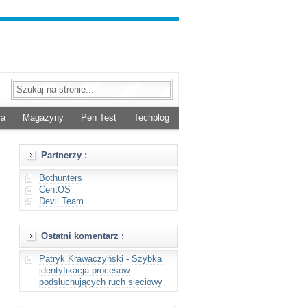
ra
Magazyny
Pen Test
Techblog
Partnerzy :
Bothunters
CentOS
Devil Team
Ostatni komentarz :
Patryk Krawaczyński
-
Szybka
identyfikacja procesów
podsłuchujących ruch sieciowy