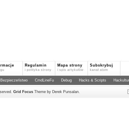
ormacje
Regulamin
Mapa strony
Subskrybuj
ogu
i polityka strony
i spis artykułów
kanał atom
Bezpieczeństwo
CmdLineFu
Debug
Hacks & Scripts
Hackultu
reserved.
Grid Focus
Theme by Derek Punsalan.