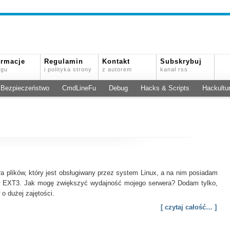
ormacje
Regulamin
Kontakt
Subskrybuj
ogu
i polityka strony
z autorem
kanał rss
Bezpieczeństwo
CmdLineFu
Debug
Hacks & Scripts
Hackultu
a plików, który jest obsługiwany przez system Linux, a na nim posiadam
ków EXT3. Jak mogę zwiększyć wydajność mojego serwera? Dodam tylko,
o dużej zajętości.
[ czytaj całość… ]