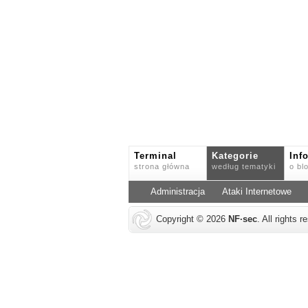
Terminal
Kategorie
Inf
strona główna
według tematyki
o bl
Administracja
Ataki Internetowe
Copyright © 2026
NF
·
sec
. All rights 