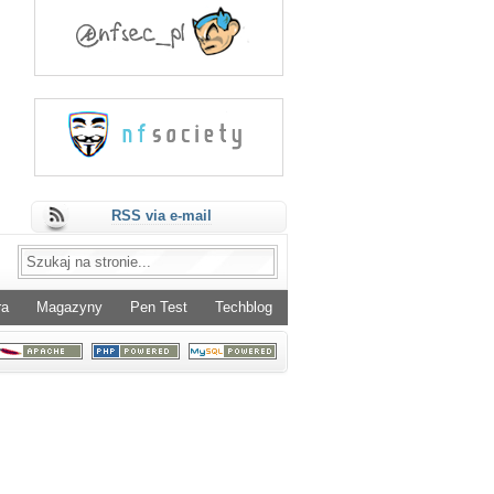
RSS via e-mail
ra
Magazyny
Pen Test
Techblog