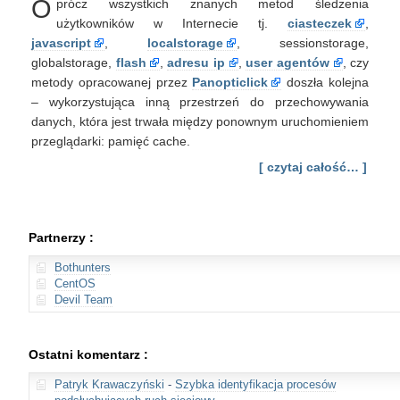
O
prócz wszystkich znanych metod śledzenia
użytkowników w Internecie tj.
ciasteczek
,
javascript
,
localstorage
, sessionstorage,
globalstorage,
flash
,
adresu ip
,
user agentów
, czy
metody opracowanej przez
Panopticlick
doszła kolejna
– wykorzystująca inną przestrzeń do przechowywania
danych, która jest trwała między ponownym uruchomieniem
przeglądarki: pamięć cache.
[ czytaj całość… ]
Partnerzy :
Bothunters
CentOS
Devil Team
Ostatni komentarz :
Patryk Krawaczyński
-
Szybka identyfikacja procesów