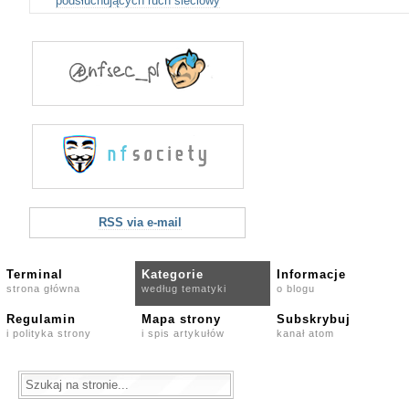
podsłuchujących ruch sieciowy
RSS via e-mail
Terminal
Kategorie
Informacje
strona główna
według tematyki
o blogu
Regulamin
Mapa strony
Subskrybuj
i polityka strony
i spis artykułów
kanał atom