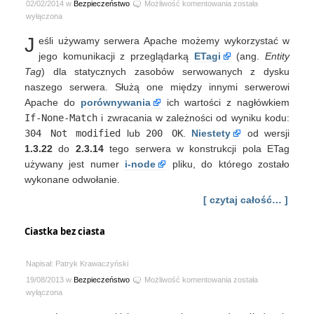
Apache
02/02/2014 w
Bezpieczeństwo
Możliwość komentowania
została
HTTPD:
wyłączona
ETag
J
eśli używamy serwera Apache możemy wykorzystać w
Inode
Information
jego komunikacji z przeglądarką
ETagi
(ang.
Entity
Leakage
Tag
) dla statycznych zasobów serwowanych z dysku
naszego serwera. Służą one między innymi serwerowi
Apache do
porównywania
ich wartości z nagłówkiem
If-None-Match
i zwracania w zależności od wyniku kodu:
304 Not modified
lub
200 OK
.
Niestety
od wersji
1.3.22
do
2.3.14
tego serwera w konstrukcji pola ETag
używany jest numer
i-node
pliku, do którego zostało
wykonane odwołanie.
[ czytaj całość… ]
Ciastka bez ciasta
Napisał: Patryk Krawaczyński
Ciastka
19/08/2013 w
Bezpieczeństwo
Możliwość komentowania
została
bez
wyłączona
ciasta