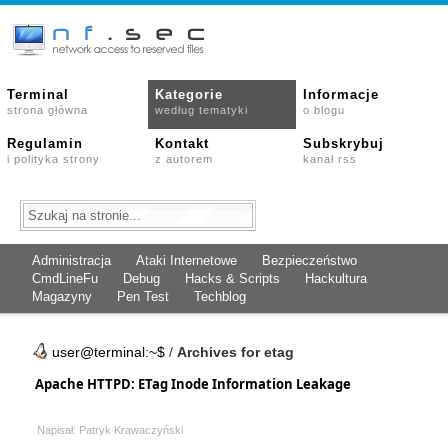
Terminal
Kategorie
Informacje
strona główna
według tematyki
o blogu
Regulamin
Kontakt
Subskrybuj
i polityka strony
z autorem
kanał rss
Administracja
Ataki Internetowe
Bezpieczeństwo
CmdLineFu
Debug
Hacks & Scripts
Hackultura
Magazyny
Pen Test
Techblog
user@terminal:~$
/
Archives for etag
Apache HTTPD: ETag Inode Information Leakage
Napisał: Patryk Krawaczyński