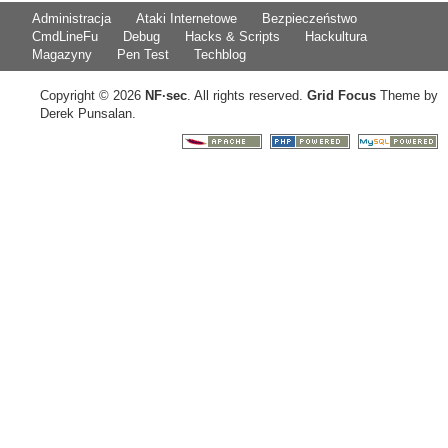
Administracja
Ataki Internetowe
Bezpieczeństwo
CmdLineFu
Debug
Hacks & Scripts
Hackultura
Magazyny
Pen Test
Techblog
Copyright © 2026
NF
·
sec
. All rights reserved.
Grid Focus
Theme by
Derek Punsalan.