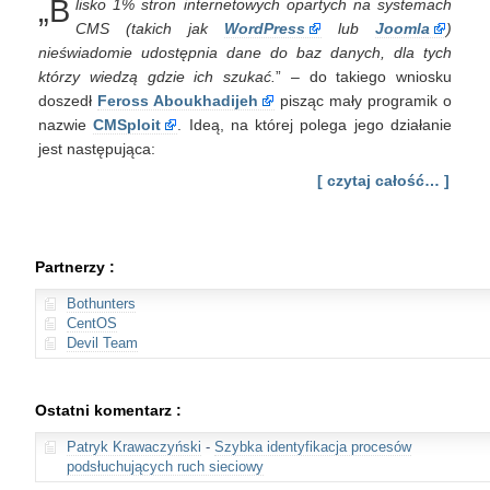
„B
lisko 1% stron internetowych opartych na systemach
wyjawianie
danych
CMS (takich jak
WordPress
lub
Joomla
)
do
nieświadomie udostępnia dane do baz danych, dla tych
baz
którzy wiedzą gdzie ich szukać.
” – do takiego wniosku
danych
doszedł
Feross Aboukhadijeh
pisząc mały programik o
za
nazwie
CMSploit
pomocą
. Ideą, na której polega jego działanie
edytorów
jest następująca:
tekstu
[ czytaj całość… ]
Partnerzy :
Bothunters
CentOS
Devil Team
Ostatni komentarz :
Patryk Krawaczyński
-
Szybka identyfikacja procesów
podsłuchujących ruch sieciowy