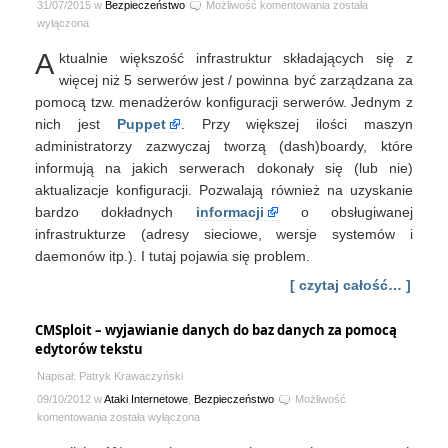
All
31/07/2015 w
Bezpieczeństwo
Możliwość komentowania
została
your
wyłączona
infrastructure
A
ktualnie większość infrastruktur składających się z
are
belong
więcej niż 5 serwerów jest / powinna być zarządzana za
to
pomocą tzw. menadżerów konfiguracji serwerów. Jednym z
us
nich jest
Puppet
. Przy większej ilości maszyn
administratorzy zazwyczaj tworzą (dash)boardy, które
informują na jakich serwerach dokonały się (lub nie)
aktualizacje konfiguracji. Pozwalają również na uzyskanie
bardzo dokładnych
informacji
o obsługiwanej
infrastrukturze (adresy sieciowe, wersje systemów i
daemonów itp.). I tutaj pojawia się problem.
[ czytaj całość… ]
CMSploit – wyjawianie danych do baz danych za pomocą
edytorów tekstu
Napisał: Patryk Krawaczyński
09/10/2012 w
Ataki Internetowe
,
Bezpieczeństwo
Możliwość
CMSploit
komentowania
została wyłączona
–