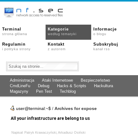
Terminal
Kategorie
Informacje
strona główna
według tematyki
o blogu
Regulamin
Kontakt
Subskrybuj
i polityka strony
z autorem
kanał rss
Administracja
Ataki Internetowe
Bezpieczeństwo
CmdLineFu
Debug
Hacks & Scripts
Hackultura
Magazyny
Pen Test
Techblog
user@terminal:~$
/
Archives for expose
All your infrastructure are belong to us
Napisał: Patryk Krawaczyński, Arkadiusz Osiński