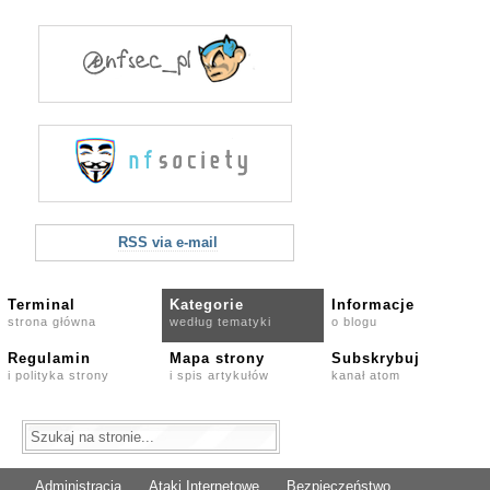
RSS via e-mail
Terminal
Kategorie
Informacje
strona główna
według tematyki
o blogu
Regulamin
Mapa strony
Subskrybuj
i polityka strony
i spis artykułów
kanał atom
Administracja
Ataki Internetowe
Bezpieczeństwo