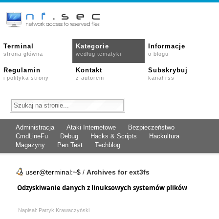
Terminal
Kategorie
Informacje
strona główna
według tematyki
o blogu
Regulamin
Kontakt
Subskrybuj
i polityka strony
z autorem
kanał rss
Administracja
Ataki Internetowe
Bezpieczeństwo
CmdLineFu
Debug
Hacks & Scripts
Hackultura
Magazyny
Pen Test
Techblog
user@terminal:~$
/
Archives for ext3fs
Odzyskiwanie danych z linuksowych systemów plików
Napisał: Patryk Krawaczyński