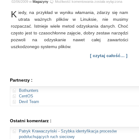
Odzyskiwanie
02/06/2009 w
Magazyny
Możliwość komentowania
została wyłączona
danych
K
iedy, na przykład w wyniku włamania, zdarzy się nam
z
linuksowych
utrata ważnych plików w Linuksie, nie musimy
systemów
rozpaczać. Istnieje wiele metod odzyskania danych. Choć
plików
często jest to czasochłonne zajęcie, dobry zestaw narzędzi
pozwoli na odzyskanie nawet całej zawartości
uszkodzonego systemu plików.
[ czytaj całość… ]
Partnerzy :
Bothunters
CentOS
Devil Team
Ostatni komentarz :
Patryk Krawaczyński
-
Szybka identyfikacja procesów
podsłuchujących ruch sieciowy