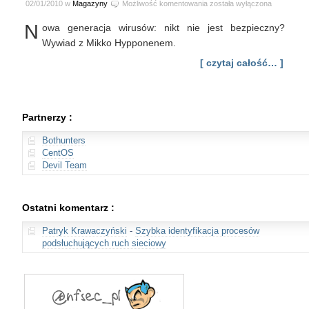
Nowa
02/01/2010 w
Magazyny
Możliwość komentowania
została wyłączona
generacja
N
owa generacja wirusów: nikt nie jest bezpieczny?
wirusów:
nikt
Wywiad z Mikko Hypponenem.
nie
[ czytaj całość… ]
jest
bezpieczny?
Partnerzy :
Bothunters
CentOS
Devil Team
Ostatni komentarz :
Patryk Krawaczyński
-
Szybka identyfikacja procesów
podsłuchujących ruch sieciowy