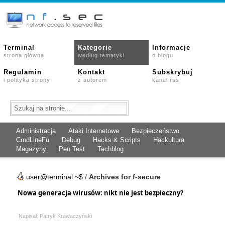
Terminal
Kategorie
Informacje
strona główna
według tematyki
o blogu
Regulamin
Kontakt
Subskrybuj
i polityka strony
z autorem
kanał rss
Administracja
Ataki Internetowe
Bezpieczeństwo
CmdLineFu
Debug
Hacks & Scripts
Hackultura
Magazyny
Pen Test
Techblog
user@terminal:~$
/
Archives for f-secure
Nowa generacja wirusów: nikt nie jest bezpieczny?
Napisał: Patryk Krawaczyński