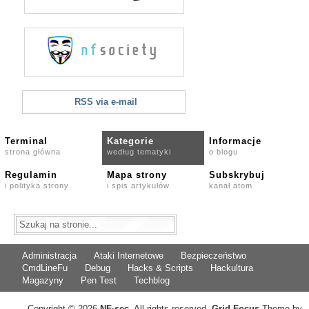
RSS via e-mail
Terminal
Kategorie
Informacje
strona główna
według tematyki
o blogu
Regulamin
Mapa strony
Subskrybuj
i polityka strony
i spis artykułów
kanał atom
Administracja
Ataki Internetowe
Bezpieczeństwo
CmdLineFu
Debug
Hacks & Scripts
Hackultura
Magazyny
Pen Test
Techblog
Copyright © 2026
NF
·
sec
. All rights reserved.
Grid Focus
Theme by