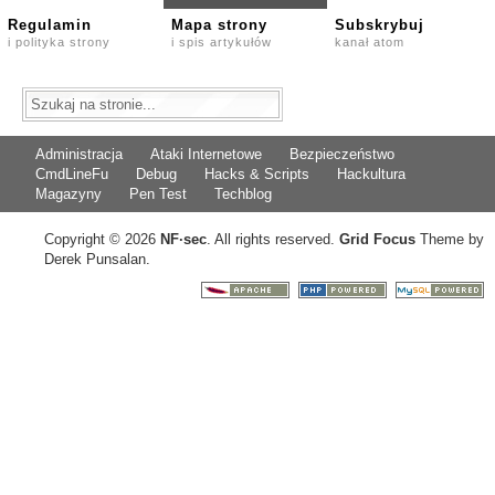
Regulamin
Mapa strony
Subskrybuj
i polityka strony
i spis artykułów
kanał atom
Administracja
Ataki Internetowe
Bezpieczeństwo
CmdLineFu
Debug
Hacks & Scripts
Hackultura
Magazyny
Pen Test
Techblog
Copyright © 2026
NF
·
sec
. All rights reserved.
Grid Focus
Theme by
Derek Punsalan.