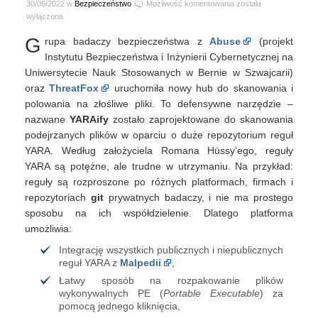
YARAify
30/06/2022 w
Bezpieczeństwo
Możliwość komentowania
została
–
wyłączona
centralny
G
rupa badaczy bezpieczeństwa z
Abuse
(projekt
hub
do
Instytutu Bezpieczeństwa i Inżynierii Cybernetycznej na
skanowania
Uniwersytecie Nauk Stosowanych w Bernie w Szwajcarii)
i
oraz
ThreatFox
uruchomiła nowy hub do skanowania i
tropienia
polowania na złośliwe pliki. To defensywne narzędzie –
szkodliwych
nazwane
YARAify
zostało zaprojektowane do skanowania
plików
przy
podejrzanych plików w oparciu o duże repozytorium reguł
użyciu
YARA. Według założyciela Romana Hüssy’ego, reguły
reguł
YARA są potężne, ale trudne w utrzymaniu. Na przykład:
YARA
reguły są rozproszone po różnych platformach, firmach i
repozytoriach
git
prywatnych badaczy, i nie ma prostego
sposobu na ich współdzielenie. Dlatego platforma
umożliwia:
Integrację wszystkich publicznych i niepublicznych
reguł YARA z
Malpedii
,
Łatwy sposób na rozpakowanie plików
wykonywalnych PE (
Portable Executable
) za
pomocą jednego kliknięcia,