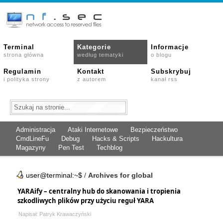
Terminal
Kategorie
Informacje
strona główna
według tematyki
o blogu
Regulamin
Kontakt
Subskrybuj
i polityka strony
z autorem
kanał rss
Administracja
Ataki Internetowe
Bezpieczeństwo
CmdLineFu
Debug
Hacks & Scripts
Hackultura
Magazyny
Pen Test
Techblog
user@terminal:~$
/
Archives for global
YARAify – centralny hub do skanowania i tropienia
szkodliwych plików przy użyciu reguł YARA
Napisał: Patryk Krawaczyński