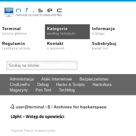
Terminal
Kategorie
Informacje
strona główna
według tematyki
o blogu
Regulamin
Kontakt
Subskrybuj
i polityka strony
z autorem
kanał rss
Administracja
Ataki Internetowe
Bezpieczeństwo
CmdLineFu
Debug
Hacks & Scripts
Hackultura
Magazyny
Pen Test
Techblog
user@terminal:~$
/
Archives for hackerspace
L0pht – Wstęp do opowieści
Napisał: Patryk Krawaczyński