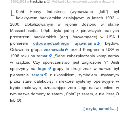
L0pht
23/08/2021 w
Hackultura
Możliwość komentowania
została wyłączona
–
L
0pht Heavy Industries (wymawiane „loft”) był
Wstęp
do
kolektywem hackierskim działającym w latach 1992 –
opowieści
2000, zlokalizowanym w rejonie Bostonu w stanie
Massachusetts. L0pht była jedną z pierwszych realnych
przestrzeni hackierskich (ang.
hackerspace
) w USA i
pionierem
odpowiedzialnego
ujawniania
błędów.
Osławiona grupa
zeznawała
przed Kongresem USA w
1998 roku na
temat
„Słabe zabezpieczenia komputerów
w rządzie: Czy społeczeństwo jest zagrożone ?” Jeśli
spojrzymy na
logo
grupy to drugi znak w nazwie był
pierwotnie
zerem
z ukośnikiem, symbolem używanym
przez stare dalekopisy i niektóre systemy operacyjne w
trybie znakowym, oznaczające zero. Jego nazwa online, w
tym nazwa domeny to zatem „l0pht” (z zerem, a nie literą O
lub Ø).
[ czytaj całość… ]