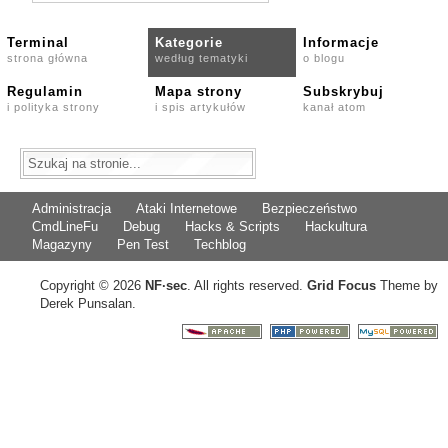
Terminal
Kategorie
Informacje
strona główna
według tematyki
o blogu
Regulamin
Mapa strony
Subskrybuj
i polityka strony
i spis artykułów
kanał atom
Administracja
Ataki Internetowe
Bezpieczeństwo
CmdLineFu
Debug
Hacks & Scripts
Hackultura
Magazyny
Pen Test
Techblog
Copyright © 2026
NF
·
sec
. All rights reserved.
Grid Focus
Theme by
Derek Punsalan.