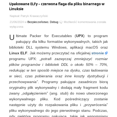
Upakowane ELFy – czerwona flaga dla pliku binarnego w
Linuksie
Napisał: Patryk Krawaczyński
Upakowane
21/06/2024 w
Bezpieczeństwo
,
Debug
Możliwość komentowania
została
ELFy
wyłączona
–
U
ltimate Packer for Executables (
UPX
) to program
czerwona
flaga
pakujący dla kilku formatów wykonywalnych, takich jak
dla
biblioteki DLL systemu Windows, aplikacji macOS oraz
pliku
Linux ELF
. Jak możemy przeczytać na oficjalnej
stronie
binarnego
programu UPX:
„potrafi zazwyczaj zmniejszyć rozmiar
w
plików programów i bibliotek DDL o około 50% – 70%,
Linuksie
redukując w ten sposób miejsce na dysku, czas ładowania
w sieci, czas pobierania oraz inne koszty dystrybucji i
przechowywania”
. Programy pakujące zasadniczo biorą
oryginalny plik wykonywalny i dodają mały fragment kodu
zwany „odgałęzieniem” (ang.
stub
) do nowo utworzonego
wykonywalnego pliku. Kod pośredniczący zostanie
następnie użyty do rozpakowania pliku i „przywrócenia”
pliku wykonywalnego do jego pierwotnego stanu. Podczas,
gdy niektóre programu pakujące, takie jak wspomniany