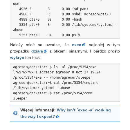
user

   4926 ?        S      0:00 (sd-pam)

   4988 ?        R      0:00 sshd: agresor@pts/0

   4989 pts/0    Ss     0:00 -bash

   5354 pts/0    S      0:00 /lib/systemd/systemd --
abuse

Należy mieć na uwadze, że
exec
najlepiej w tym
przypadku
działa
z plikami binarnymi. I bardzo prosto
wykryć
ten trick:
agresor@darkstar:~$ ls -al /proc/5354/exe

lrwxrwxrwx 1 agresor agresor 0 Oct 27 19:24 
/proc/5354/exe -> /home/agresor/sleeper

agresor@darkstar:~$ cat /proc/5354/cmdline

/lib/systemd/systemd --abuse

agresor@darkstar:~$ cat /proc/5354/comm

Więcej informacji:
Why isn’t `exec -a` working
the way I expect?