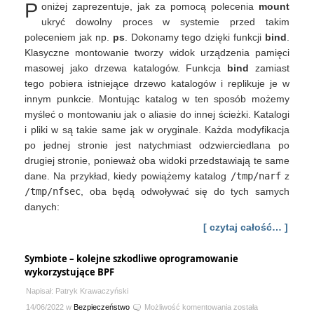
P
oniżej zaprezentuje, jak za pomocą polecenia
mount
proces
w
ukryć dowolny proces w systemie przed takim
systemie
poleceniem jak np.
ps
. Dokonamy tego dzięki funkcji
bind
.
za
Klasyczne montowanie tworzy widok urządzenia pamięci
pomocą
masowej jako drzewa katalogów. Funkcja
bind
zamiast
polecenia
tego pobiera istniejące drzewo katalogów i replikuje je w
mount
innym punkcie. Montując katalog w ten sposób możemy
myśleć o montowaniu jak o aliasie do innej ścieżki. Katalogi
i pliki w są takie same jak w oryginale. Każda modyfikacja
po jednej stronie jest natychmiast odzwierciedlana po
drugiej stronie, ponieważ oba widoki przedstawiają te same
dane. Na przykład, kiedy powiążemy katalog
/tmp/narf
z
/tmp/nfsec
, oba będą odwoływać się do tych samych
danych:
[ czytaj całość… ]
Symbiote – kolejne szkodliwe oprogramowanie
wykorzystujące BPF
Napisał: Patryk Krawaczyński
Symbiote
14/06/2022 w
Bezpieczeństwo
Możliwość komentowania
została