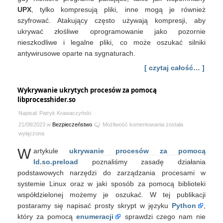
UPX
, tylko kompresują pliki, inne mogą je również
szyfrować. Atakujący często używają kompresji, aby
ukrywać złośliwe oprogramowanie jako pozornie
nieszkodliwe i legalne pliki, co może oszukać silniki
antywirusowe oparte na sygnaturach.
[ czytaj całość… ]
Wykrywanie ukrytych procesów za pomocą
libprocesshider.so
Napisał: Patryk Krawaczyński
Wykrywanie
21/08/2023 w
Bezpieczeństwo
Możliwość komentowania
została
ukrytych
wyłączona
procesów
W
artykule
ukrywanie procesów za pomocą
za
pomocą
ld.so.preload
poznaliśmy zasadę działania
libprocesshider.so
podstawowych narzędzi do zarządzania procesami w
systemie Linux oraz w jaki sposób za pomocą biblioteki
współdzielonej możemy je oszukać. W tej publikacji
postaramy się napisać prosty skrypt w języku
Python
,
który za pomocą
enumeracji
sprawdzi czego nam nie