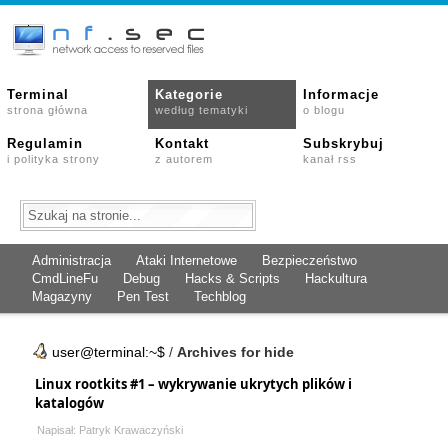
Terminal
Kategorie
Informacje
strona główna
według tematyki
o blogu
Regulamin
Kontakt
Subskrybuj
i polityka strony
z autorem
kanał rss
Administracja
Ataki Internetowe
Bezpieczeństwo
CmdLineFu
Debug
Hacks & Scripts
Hackultura
Magazyny
Pen Test
Techblog
user@terminal:~$
/
Archives for hide
Linux rootkits #1 – wykrywanie ukrytych plików i
katalogów
Napisał: Patryk Krawaczyński