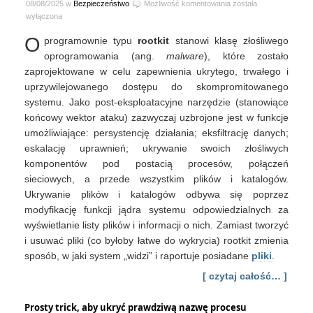
Linux
08/08/2025 w
Bezpieczeństwo
Możliwość komentowania
została
rootkits
wyłączona
#1
O
programownie typu
rootkit
stanowi klasę złośliwego
–
wykrywanie
oprogramowania (ang.
malware
), które zostało
ukrytych
zaprojektowane w celu zapewnienia ukrytego, trwałego i
plików
uprzywilejowanego dostępu do skompromitowanego
i
systemu. Jako post-eksploatacyjne narzędzie (stanowiące
katalogów
końcowy wektor ataku) zazwyczaj uzbrojone jest w funkcje
umożliwiające: persystencję działania; eksfiltrację danych;
eskalację uprawnień; ukrywanie swoich złośliwych
komponentów pod postacią procesów, połączeń
sieciowych, a przede wszystkim plików i katalogów.
Ukrywanie plików i katalogów odbywa się poprzez
modyfikację funkcji jądra systemu odpowiedzialnych za
wyświetlanie listy plików i informacji o nich. Zamiast tworzyć
i usuwać pliki (co byłoby łatwe do wykrycia) rootkit zmienia
sposób, w jaki system „widzi” i raportuje posiadane
pliki
.
[ czytaj całość… ]
Prosty trick, aby ukryć prawdziwą nazwę procesu