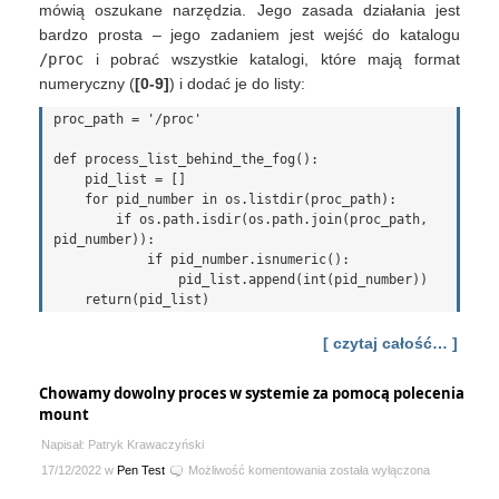
mówią oszukane narzędzia. Jego zasada działania jest
bardzo prosta – jego zadaniem jest wejść do katalogu
/proc
i pobrać wszystkie katalogi, które mają format
numeryczny (
[0-9]
) i dodać je do listy:
proc_path = '/proc'

def process_list_behind_the_fog():

    pid_list = []

    for pid_number in os.listdir(proc_path):

        if os.path.isdir(os.path.join(proc_path, 
pid_number)):

            if pid_number.isnumeric():

                pid_list.append(int(pid_number))

[ czytaj całość… ]
Chowamy dowolny proces w systemie za pomocą polecenia
mount
Napisał: Patryk Krawaczyński
Chowamy
17/12/2022 w
Pen Test
Możliwość komentowania
została wyłączona
dowolny