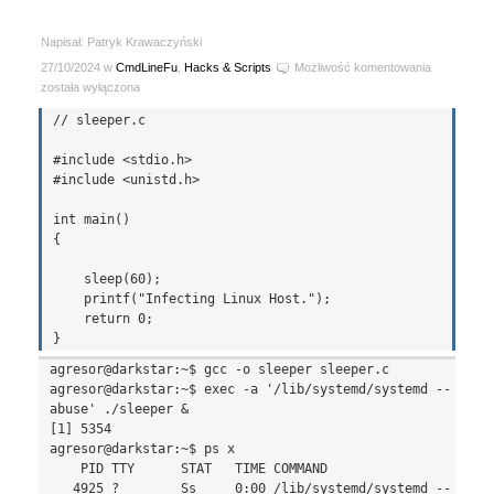
Napisał: Patryk Krawaczyński
Prosty
27/10/2024 w
CmdLineFu
,
Hacks & Scripts
Możliwość komentowania
trick,
została wyłączona
aby
// sleeper.c

ukryć
prawdziwą
#include <stdio.h>

nazwę
#include <unistd.h>

procesu
int main()

{

    sleep(60);

    printf("Infecting Linux Host.");

    return 0;

agresor@darkstar:~$ gcc -o sleeper sleeper.c

agresor@darkstar:~$ exec -a '/lib/systemd/systemd --
abuse' ./sleeper &

[1] 5354

agresor@darkstar:~$ ps x

    PID TTY      STAT   TIME COMMAND

   4925 ?        Ss     0:00 /lib/systemd/systemd --