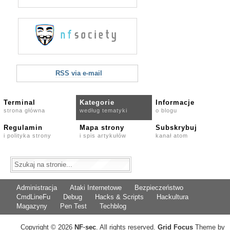
RSS via e-mail
Terminal
Kategorie
Informacje
strona główna
według tematyki
o blogu
Regulamin
Mapa strony
Subskrybuj
i polityka strony
i spis artykułów
kanał atom
Administracja
Ataki Internetowe
Bezpieczeństwo
CmdLineFu
Debug
Hacks & Scripts
Hackultura
Magazyny
Pen Test
Techblog
Copyright © 2026
NF
·
sec
. All rights reserved.
Grid Focus
Theme by