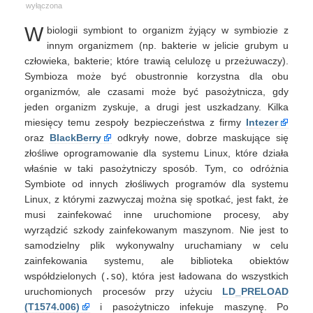
–
wyłączona
kolejne
W
biologii symbiont to organizm żyjący w symbiozie z
szkodliwe
oprogramowanie
innym organizmem (np. bakterie w jelicie grubym u
wykorzystujące
człowieka, bakterie; które trawią celulozę u przeżuwaczy).
BPF
Symbioza może być obustronnie korzystna dla obu
organizmów, ale czasami może być pasożytnicza, gdy
jeden organizm zyskuje, a drugi jest uszkadzany. Kilka
miesięcy temu zespoły bezpieczeństwa z firmy
Intezer
oraz
BlackBerry
odkryły nowe, dobrze maskujące się
złośliwe oprogramowanie dla systemu Linux, które działa
właśnie w taki pasożytniczy sposób. Tym, co odróżnia
Symbiote od innych złośliwych programów dla systemu
Linux, z którymi zazwyczaj można się spotkać, jest fakt, że
musi zainfekować inne uruchomione procesy, aby
wyrządzić szkody zainfekowanym maszynom. Nie jest to
samodzielny plik wykonywalny uruchamiany w celu
zainfekowania systemu, ale biblioteka obiektów
współdzielonych (
.so
), która jest ładowana do wszystkich
uruchomionych procesów przy użyciu
LD_PRELOAD
(T1574.006)
i pasożytniczo infekuje maszynę. Po