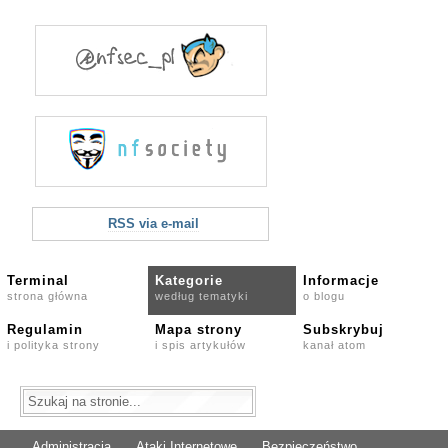
RSS via e-mail
Terminal
Kategorie
Informacje
strona główna
według tematyki
o blogu
Regulamin
Mapa strony
Subskrybuj
i polityka strony
i spis artykułów
kanał atom
Administracja
Ataki Internetowe
Bezpieczeństwo