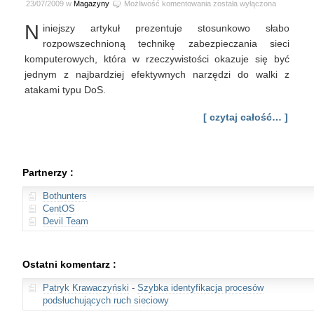
Ochrona
23/07/2009 w
Magazyny
Możliwość komentowania
została wyłączona
sieci
N
iniejszy artykuł prezentuje stosunkowo słabo
komputerowych
rozpowszechnioną technikę zabezpieczania sieci
komputerowych, która w rzeczywistości okazuje się być
jednym z najbardziej efektywnych narzędzi do walki z
atakami typu DoS.
[ czytaj całość… ]
Partnerzy :
Bothunters
CentOS
Devil Team
Ostatni komentarz :
Patryk Krawaczyński
-
Szybka identyfikacja procesów
podsłuchujących ruch sieciowy