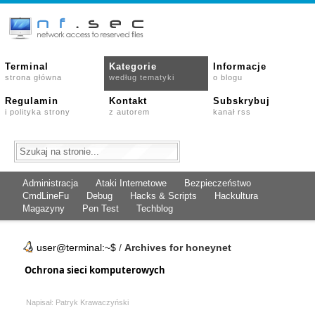
Terminal
Kategorie
Informacje
strona główna
według tematyki
o blogu
Regulamin
Kontakt
Subskrybuj
i polityka strony
z autorem
kanał rss
Administracja
Ataki Internetowe
Bezpieczeństwo
CmdLineFu
Debug
Hacks & Scripts
Hackultura
Magazyny
Pen Test
Techblog
user@terminal:~$
/
Archives for honeynet
Ochrona sieci komputerowych
Napisał: Patryk Krawaczyński