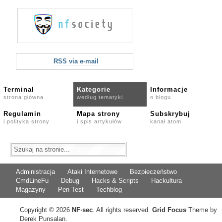
RSS via e-mail
Terminal
Kategorie
Informacje
strona główna
według tematyki
o blogu
Regulamin
Mapa strony
Subskrybuj
i polityka strony
i spis artykułów
kanał atom
Administracja
Ataki Internetowe
Bezpieczeństwo
CmdLineFu
Debug
Hacks & Scripts
Hackultura
Magazyny
Pen Test
Techblog
Copyright © 2026
NF
·
sec
. All rights reserved.
Grid Focus
Theme by
Derek Punsalan.