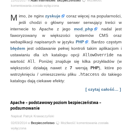
22/01/2017 w
Ataki Internetowe
,
Bezpieczeństwo
Możliwość
Wstrzykiwanie
komentowania
została wyłączona
.htaccess
M
imo, że nginx
zyskuje
coraz więcej na popularności,
do
aplikacji
jeśli chodzi o główny serwer serwujący treści w
PHP
internecie to Apache z jego
mod_php
nadal jest
faworyzowany w większości systemów CMS oraz
webaplikacji napisanych w języku
PHP
. Bardzo częstym
błędem
jest oddawanie pełnej kontroli takim aplikacjom i
ustawianiu dla ich katalogu opcji
AllowOverride
na
wartość
All
. Poniżej znajduje się kilka przykładów (w
większości działają nawet z
7
wersją
PHP
), które po
wstrzyknięciu / umieszczeniu pliku
.htaccess
do takiego
katalogu dają ciekawe efekty:
[ czytaj całość… ]
Apache – podstawowy poziom bezpieczeństwa –
podsumowanie
Napisał: Patryk Krawaczyński
Apache
02/03/2014 w
Bezpieczeństwo
Możliwość komentowania
została
–
wyłączona