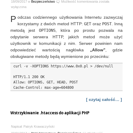
OPTIONSbleed
18/09/2017 w
Bezpieczeństwo
Możliwość komentowania
została
–
wyłączona
HTTP
P
odczas codziennego użytkowania Internetu zazwyczaj
OPTIONS
może
korzystamy z dwóch metod HTTP:
GET
oraz
POST
. Inną
prowadzić
metodą jest
OPTIONS
, która po prostu pozwala na
do
odpytanie serwera HTTP, jakich metod może użyć
wycieku
użytkownik w komunikacji z nim. Serwer powinien nam
pamięci
odpowiedzieć wartością nagłówka
„Allow”
serwera
, gdzie
Apache
obsługiwane metody będą wymienione po przecinku:
curl -v -XOPTIONS https://www.0x0.pl > /dev/null

HTTP/1.1 200 OK

Allow: OPTIONS, GET, HEAD, POST

[ czytaj całość… ]
Wstrzykiwanie .htaccess do aplikacji PHP
Napisał: Patryk Krawaczyński