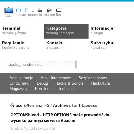
Terminal
Kategorie
Informacje
strona główna
według tematyki
o blogu
Regulamin
Kontakt
Subskrybuj
i polityka strony
z autorem
kanał rss
Administracja
Ataki Internetowe
Bezpieczeństwo
CmdLineFu
Debug
Hacks & Scripts
Hackultura
Magazyny
Pen Test
Techblog
user@terminal:~$
/
Archives for htaccess
OPTIONSbleed – HTTP OPTIONS może prowadzić do
wycieku pamięci serwera Apache
Napisał: Patryk Krawaczyński