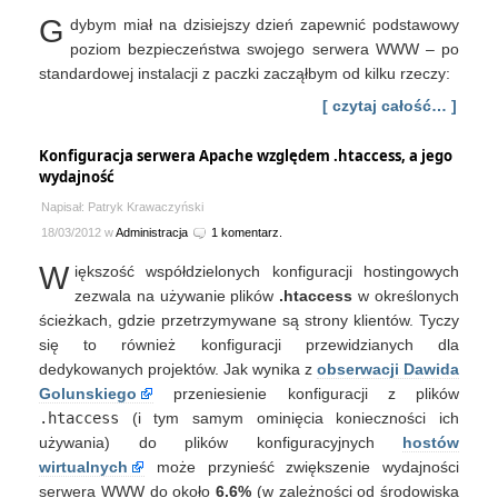
podstawowy
G
dybym miał na dzisiejszy dzień zapewnić podstawowy
poziom
bezpieczeństwa
poziom bezpieczeństwa swojego serwera WWW – po
–
standardowej instalacji z paczki zacząłbym od kilku rzeczy:
podsumowanie
[ czytaj całość… ]
Konfiguracja serwera Apache względem .htaccess, a jego
wydajność
Napisał: Patryk Krawaczyński
18/03/2012 w
Administracja
1 komentarz.
W
iększość współdzielonych konfiguracji hostingowych
zezwala na używanie plików
.htaccess
w określonych
ścieżkach, gdzie przetrzymywane są strony klientów. Tyczy
się to również konfiguracji przewidzianych dla
dedykowanych projektów. Jak wynika z
obserwacji Dawida
Golunskiego
przeniesienie konfiguracji z plików
.htaccess
(i tym samym ominięcia konieczności ich
używania) do plików konfiguracyjnych
hostów
wirtualnych
może przynieść zwiększenie wydajności
serwera WWW do około
6.6%
(w zależności od środowiska