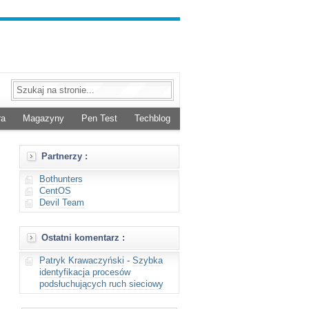
ra
Magazyny
Pen Test
Techblog
Partnerzy :
Bothunters
CentOS
Devil Team
Ostatni komentarz :
Patryk Krawaczyński
-
Szybka
identyfikacja procesów
podsłuchujących ruch sieciowy