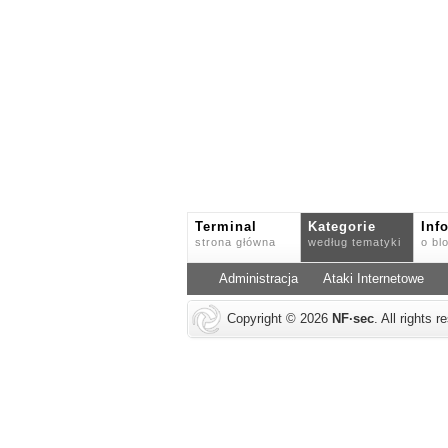
Terminal
Kategorie
Inf
strona główna
według tematyki
o bl
Administracja
Ataki Internetowe
Copyright © 2026
NF
·
sec
. All rights 