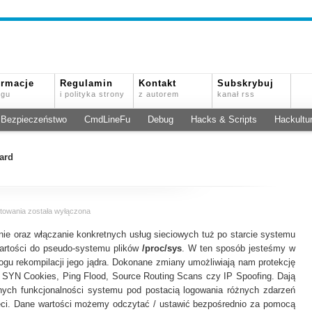
ormacje
Regulamin
Kontakt
Subskrybuj
ogu
i polityka strony
z autorem
kanał rss
Bezpieczeństwo
CmdLineFu
Debug
Hacks & Scripts
Hackultu
ward
Parametry
towania
została wyłączona
jądra
ie oraz włączanie konkretnych usług sieciowych tuż po starcie systemu
i
protokołów
artości do pseudo-systemu plików
/proc/sys
. W ten sposób jesteśmy w
sieciowych
u rekompilacji jego jądra. Dokonane zmiany umożliwiają nam protekcję
e, SYN Cookies, Ping Flood, Source Routing Scans czy IP Spoofing. Dają
nych funkcjonalności systemu pod postacią logowania różnych zdarzeń
ci. Dane wartości możemy odczytać / ustawić bezpośrednio za pomocą