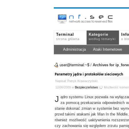
Terminal
Kategorie
Inf
strona główna
według tematyki
o bl
Administracja
Ataki Internetowe
user@terminal:~$
/
Archives for ip_for
Parametry jądra i protokołów sieciowych
Napisał: Patryk Krawaczyński
12/06/2009 w
Bezpieczeństwo
Możliwość komen
J
ądro systemu Linux pozwala na wyłączan
za pomocą przekazania odpowiednich w
stanie dokonać zmian w systemie bez wymog
przed takimi atakami jak Man In the Middl
również możliwość uaktywnienia rozszerzo
czy zachowania się względem zrzutu pamię