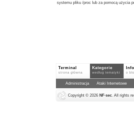
systemu pliku /proc lub za pomocą użycia 
Terminal
Kategorie
Inf
strona główna
według tematyki
o bl
Administracja
Ataki Internetowe
Copyright © 2026
NF
·
sec
. All rights 