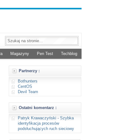
ra
Magazyny
Pen Test
Techblog
Partnerzy :
Bothunters
CentOS
Devil Team
Ostatni komentarz :
Patryk Krawaczyński
-
Szybka
identyfikacja procesów
podsłuchujących ruch sieciowy