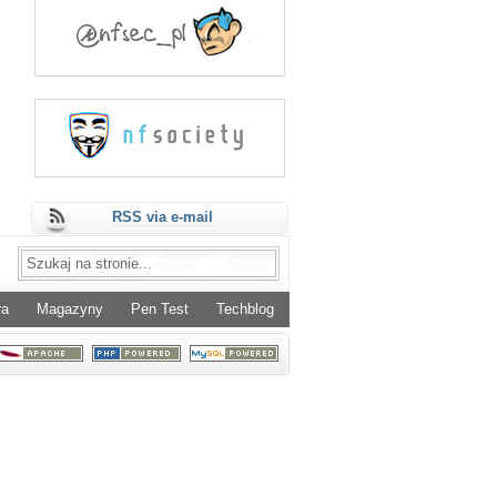
RSS via e-mail
ra
Magazyny
Pen Test
Techblog