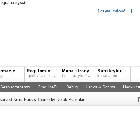
programu
sysctl
.
[ czytaj całość… ]
ormacje
Regulamin
Mapa strony
Subskrybuj
ogu
i polityka strony
i spis artykułów
kanał atom
Bezpieczeństwo
CmdLineFu
Debug
Hacks & Scripts
Hackultu
reserved.
Grid Focus
Theme by Derek Punsalan.