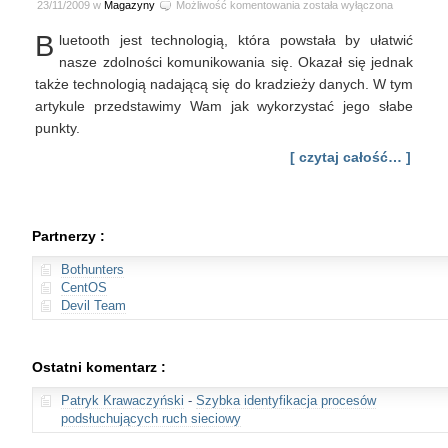
Atak
23/11/2009 w
Magazyny
Możliwość komentowania
została wyłączona
na
B
luetooth jest technologią, która powstała by ułatwić
Bluetooth
nasze zdolności komunikowania się. Okazał się jednak
także technologią nadającą się do kradzieży danych. W tym
artykule przedstawimy Wam jak wykorzystać jego słabe
punkty.
[ czytaj całość… ]
Partnerzy :
Bothunters
CentOS
Devil Team
Ostatni komentarz :
Patryk Krawaczyński
-
Szybka identyfikacja procesów
podsłuchujących ruch sieciowy