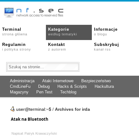
Terminal
Kategorie
Informacje
strona główna
według tematyki
o blogu
Regulamin
Kontakt
Subskrybuj
i polityka strony
z autorem
kanał rss
Administracja
Ataki Internetowe
Bezpieczeństwo
CmdLineFu
Debug
Hacks & Scripts
Hackultura
Magazyny
Pen Test
Techblog
user@terminal:~$
/
Archives for irda
Atak na Bluetooth
Napisał: Patryk Krawaczyński