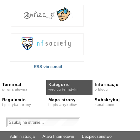
RSS via e-mail
Terminal
Kategorie
Informacje
strona główna
według tematyki
o blogu
Regulamin
Mapa strony
Subskrybuj
i polityka strony
i spis artykułów
kanał atom
Administracja
Ataki Internetowe
Bezpieczeństwo