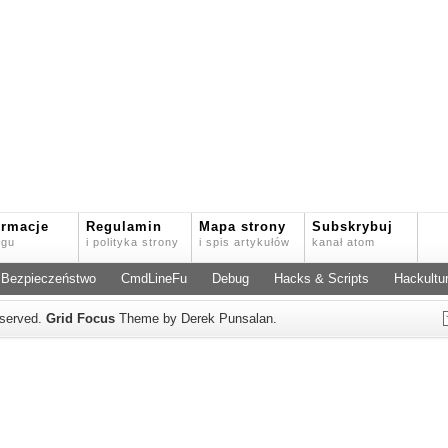
ormacje
Regulamin
Mapa strony
Subskrybuj
ogu
i polityka strony
i spis artykułów
kanał atom
Bezpieczeństwo
CmdLineFu
Debug
Hacks & Scripts
Hackultu
reserved.
Grid Focus
Theme by Derek Punsalan.