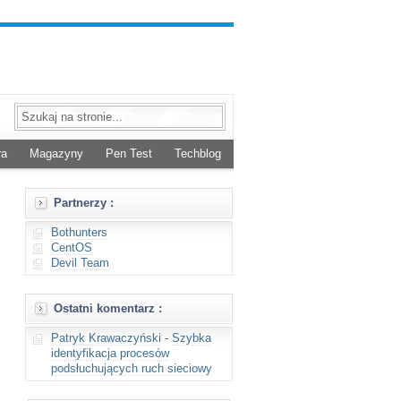
ra
Magazyny
Pen Test
Techblog
Partnerzy :
Bothunters
CentOS
Devil Team
Ostatni komentarz :
Patryk Krawaczyński
-
Szybka
identyfikacja procesów
podsłuchujących ruch sieciowy