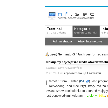
Terminal
Kategorie
Inf
strona główna
według tematyki
o bl
Administracja
Ataki Internetowe
user@terminal:~$
/
Archives for isc san
Blokujemy najczęstsze źródła ataków wedłu
Napisał: Patryk Krawaczyński
20/01/2011 w
Bezpieczeństwo
1 komentarz.
I
ternet Strom Center (
ISC
) jest progr
N
etworking, and
S
ecurity), który ma za
zwłaszcza w odniesieniu do zdarzeń mający
jest odpowiednimi kolorami –
zielony
,
żółty
,