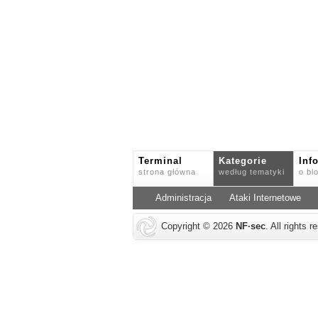
Terminal
Kategorie
Inf
strona główna
według tematyki
o bl
Administracja
Ataki Internetowe
Copyright © 2026
NF
·
sec
. All rights 