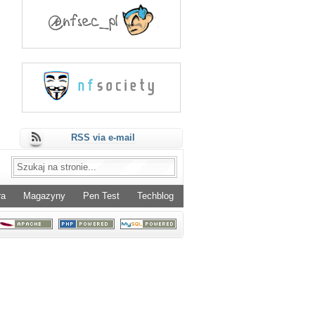
RSS via e-mail
ra
Magazyny
Pen Test
Techblog