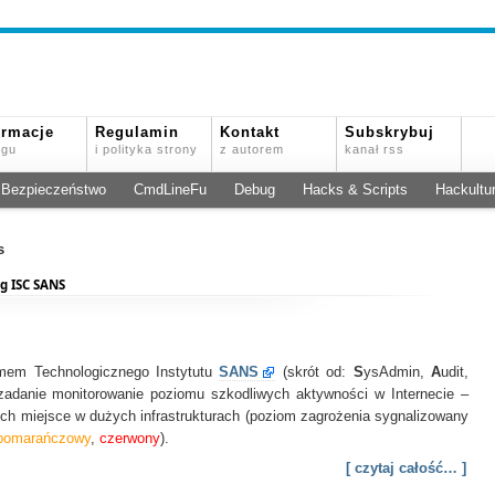
ormacje
Regulamin
Kontakt
Subskrybuj
ogu
i polityka strony
z autorem
kanał rss
Bezpieczeństwo
CmdLineFu
Debug
Hacks & Scripts
Hackultu
s
g ISC SANS
amem Technologicznego Instytutu
SANS
(skrót od:
S
ysAdmin,
A
udit,
 zadanie monitorowanie poziomu szkodliwych aktywności w Internecie –
ch miejsce w dużych infrastrukturach (poziom zagrożenia sygnalizowany
pomarańczowy
,
czerwony
).
[ czytaj całość… ]